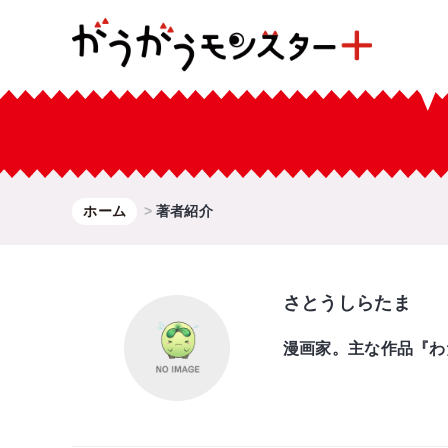
ホーム
著者紹介
さとうしらたま
漫画家。主な作品『わ