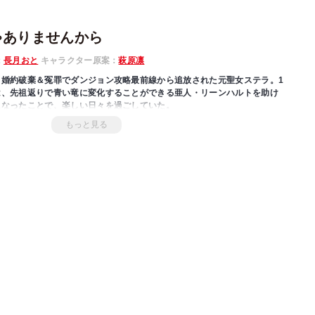
ゃありませんから
：
長月おと
キャラクター原案：
萩原凛
、婚約破棄＆冤罪でダンジョン攻略最前線から追放された元聖女ステラ。1
は、先祖返りで青い竜に変化することができる亜人・リーンハルトを助け
になったことで、楽しい日々を過ごしていた。
た後、あと少しで終わると思われていたダンジョン攻略は、なぜか1年が経
もっと見る
……。元聖女と秘密を抱えた青年が紡ぐ冒険ファンタジー、ここに開幕！