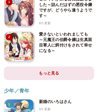
1
した～詰んだはずの悪役令嬢
ですが、どうやら違うようで
す～
8/5 更新
愛さないといわれましても
2
～元魔王の伯爵令嬢は生真面
目軍人に餌付けをされて幸せ
になる～
もっと見る
少年／青年
新婚のいろはさん
1
8/5 更新