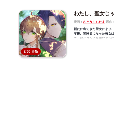
わたし、聖女じ
漫画：
さとうしらたま
原作
新たに出てきた聖女により
年後、冒険者になった彼女
て、彼とコンビを組むよう
一方、ステラがいなくなっ
過しても終わらないままで
7/30 更新