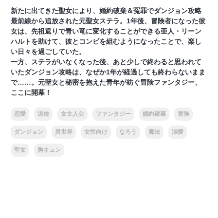
新たに出てきた聖女により、婚約破棄＆冤罪でダンジョン攻略
最前線から追放された元聖女ステラ。1年後、冒険者になった彼
女は、先祖返りで青い竜に変化することができる亜人・リーン
ハルトを助けて、彼とコンビを組むようになったことで、楽し
い日々を過ごしていた。
一方、ステラがいなくなった後、あと少しで終わると思われて
いたダンジョン攻略は、なぜか1年が経過しても終わらないまま
で……。元聖女と秘密を抱えた青年が紡ぐ冒険ファンタジー、
ここに開幕！
恋愛
追放
女主人公
ファンタジー
婚約破棄
冒険
ダンジョン
異世界
女性向け
なろう
魔法
溺愛
聖女
胸キュン