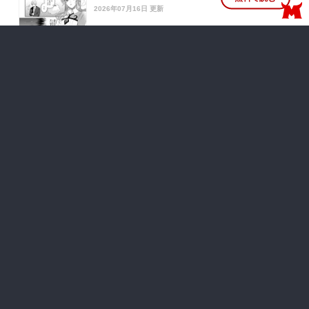
2026年07月16日 更新
無料
第45話(2)
無料で読む
2026年07月02日 更新
無料
第45話(1)
無料で読む
2026年07月02日 更新
無料