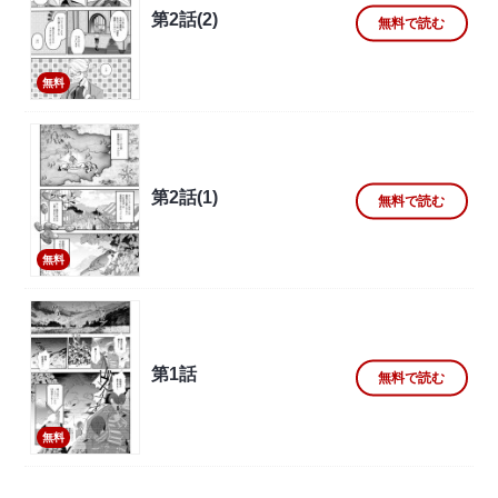
第2話(2)
無料で読む
無料
第2話(1)
無料で読む
無料
第1話
無料で読む
無料