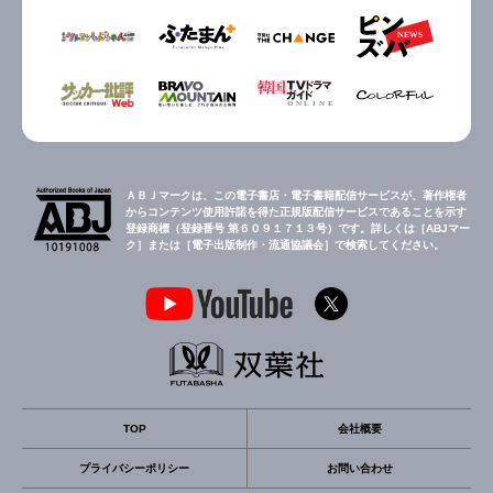
ＡＢＪマークは、この電子書店・電子書籍配信サービスが、著作権者
からコンテンツ使用許諾を得た正規版配信サービスであることを示す
登録商標（登録番号 第６０９１７１３号）です。詳しくは［ABJマー
ク］または［電子出版制作・流通協議会］で検索してください。
TOP
会社概要
プライバシーポリシー
お問い合わせ