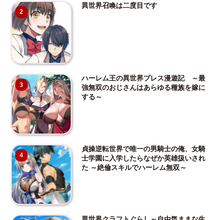
異世界召喚は二度目です
2
ハーレム王の異世界プレス漫遊記 ～最
3
強無双のおじさんはあらゆる種族を嫁に
する～
貞操逆転世界で唯一の男騎士の俺、女騎
4
士学園に入学したらなぜか英雄扱いされ
た ～絶倫スキルでハーレム無双～
異世界クラフトぐらし～自由気ままな生