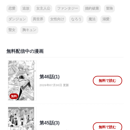
恋愛
追放
女主人公
ファンタジー
婚約破棄
冒険
ダンジョン
異世界
女性向け
なろう
魔法
溺愛
聖女
胸キュン
無料配信中の漫画
第46話(1)
無料で読む
2026年07月30日 更新
無料
第45話(3)
無料で読む