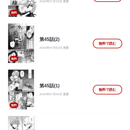
2026年07月16日 更新
無料
第45話(2)
無料で読む
2026年07月02日 更新
無料
第45話(1)
無料で読む
2026年07月02日 更新
無料