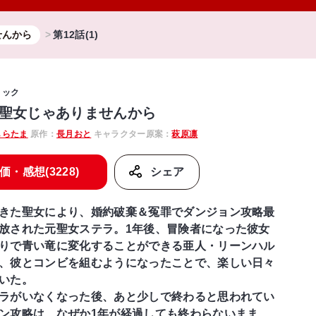
せんから
第12話(1)
ミック
聖女じゃありませんから
しらたま
原作：
長月おと
キャラクター原案：
萩原凛
価・感想(3228)
シェア
きた聖女により、婚約破棄＆冤罪でダンジョン攻略最
放された元聖女ステラ。1年後、冒険者になった彼女
りで青い竜に変化することができる亜人・リーンハル
、彼とコンビを組むようになったことで、楽しい日々
いた。
ラがいなくなった後、あと少しで終わると思われてい
ン攻略は、なぜか1年が経過しても終わらないまま