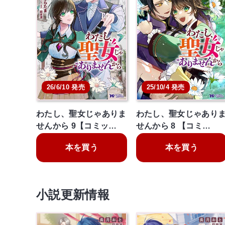
26/6/10 発売
25/10/4 発売
わたし、聖女じゃありま
わたし、聖女じゃあり
せんから 9【コミッ…
せんから 8 【コミ…
本を買う
本を買う
小説更新情報