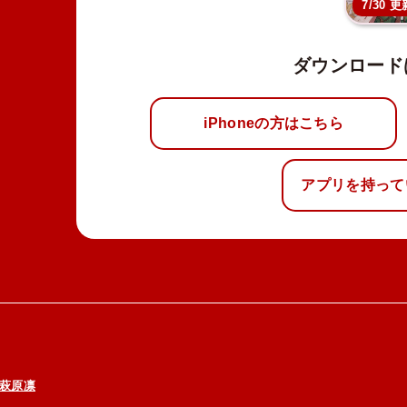
7/30 更
ダウンロード
iPhoneの方はこちら
アプリを持って
萩原凛