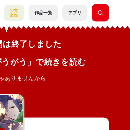
少女
作品一覧
アプリ
女性
公開は終了しました
がうがう」で続きを読む
ゃありませんから