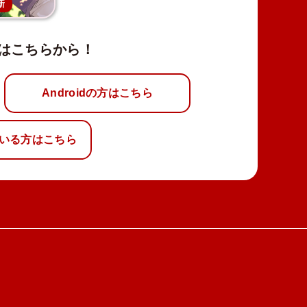
新
はこちらから！
Androidの方はこちら
いる方はこちら