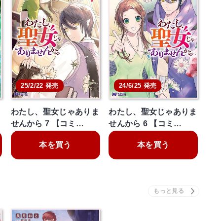
25/2/22 発売
24/6/25 発売
ま
わたし、聖女じゃありま
わたし、聖女じゃありま
せんから 7 【コミ…
せんから 6 【コミ…
本を買う
本を買う