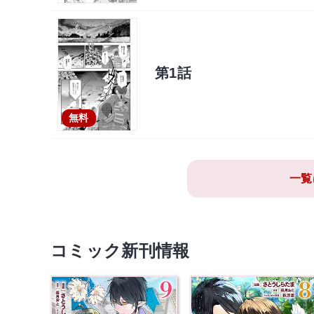
第1話
無料
一覧
コミック新刊情報