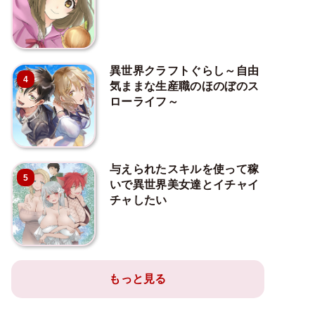
異世界クラフトぐらし～自由
4
気ままな生産職のほのぼのス
ローライフ～
与えられたスキルを使って稼
5
いで異世界美女達とイチャイ
チャしたい
もっと見る