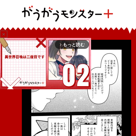
close
もっと読む
arrow_forward_ios
Mute