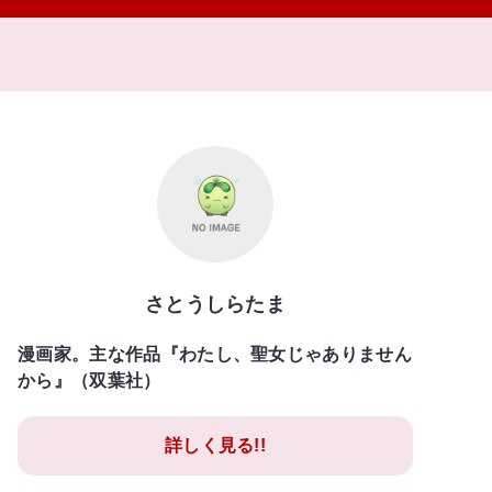
さとうしらたま
漫画家。主な作品『わたし、聖女じゃありません
から』（双葉社）
詳しく見る!!