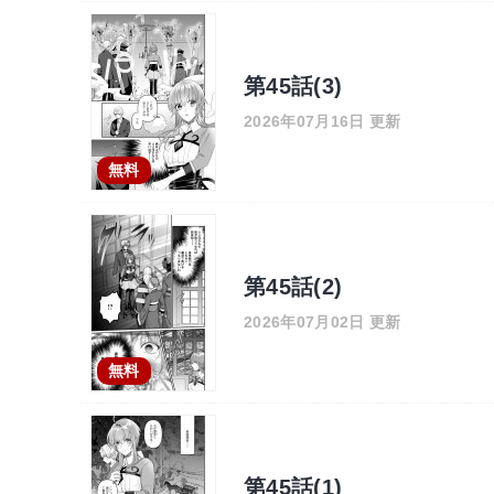
第45話(3)
2026年07月16日 更新
無料
第45話(2)
2026年07月02日 更新
無料
第45話(1)