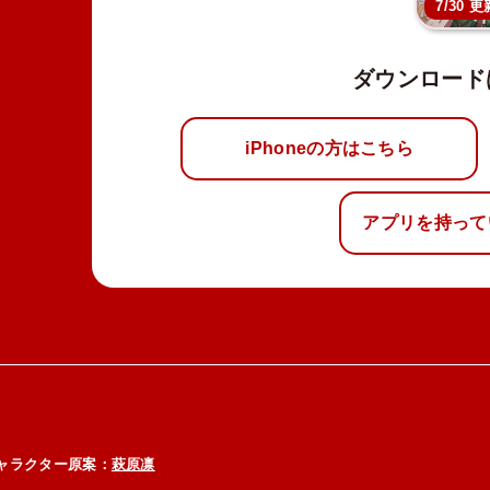
7/30 更
ダウンロード
iPhoneの方はこちら
アプリを持って
ャラクター原案：
萩原凛