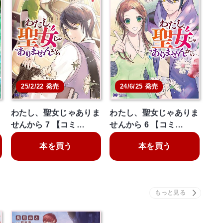
25/2/22 発売
24/6/25 発売
ま
わたし、聖女じゃありま
わたし、聖女じゃありま
せんから 7 【コミ…
せんから 6 【コミ…
本を買う
本を買う