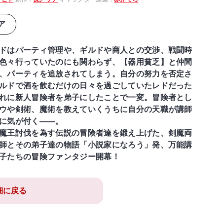
ア
ドはパーティ管理や、ギルドや商人との交渉、戦闘時
色々行っていたのにも関わらず、【器用貧乏】と仲間
、パーティを追放されてしまう。自分の努力を否定さ
ルドで酒を飲むだけの日々を過ごしていたレドだった
れに新人冒険者を弟子にしたことで一変。冒険者とし
ウや剣術、魔術を教えていくうちに自分の天職が講師
に気が付く——。
魔王討伐を為す伝説の冒険者達を鍛え上げた、剣魔両
師とその弟子達の物語「小説家になろう」発、万能講
子たちの冒険ファンタジー開幕！
細に戻る