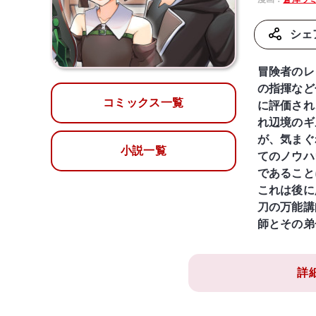
シェ
冒険者のレ
の指揮など
コミックス一覧
に評価され
れ辺境のギ
が、気まぐ
小説一覧
てのノウハ
であること
これは後に
刀の万能講
師とその弟
詳