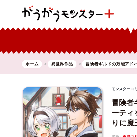
ホーム
異世界作品
冒険者ギルドの万能アド
モンスターコ
冒険者
ーティ
りに魔
漫画：
蒼津ウ