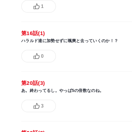
1
第16話(1)
ハラルド達に加勢せずに颯爽と去っていくのか！？
0
第20話(3)
あ。終わってるし。やっぱ5の倍数なのね。
3