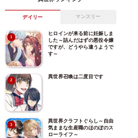
マンスリー
デイリー
ヒロインが来る前に妊娠しま
1
した～詰んだはずの悪役令嬢
ですが、どうやら違うようで
す～
異世界召喚は二度目です
2
異世界クラフトぐらし～自由
3
気ままな生産職のほのぼのス
ローライフ～