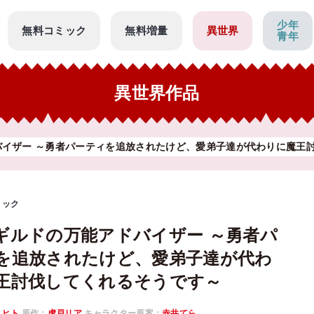
少年
無料コミック
無料増量
異世界
青年
異世界作品
バイザー ～勇者パーティを追放されたけど、愛弟子達が代わりに魔王
ミック
ギルドの万能アドバイザー ～勇者パ
を追放されたけど、愛弟子達が代わ
王討伐してくれるそうです～
ミヒト
原作：
虎戸リア
キャラクター原案：
赤井てら