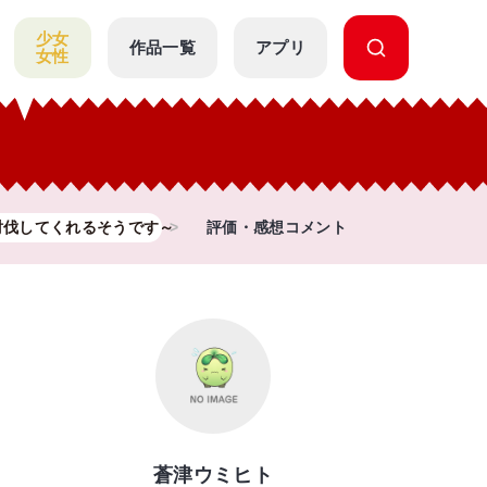
少女
作品一覧
アプリ
女性
討伐してくれるそうです～
評価・感想コメント
蒼津ウミヒト