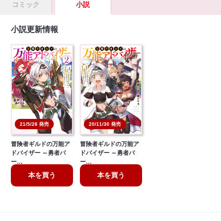
コミック
小説
小説更新情報
21/5/28 発売
20/11/30 発売
冒険者ギルドの万能ア
冒険者ギルドの万能ア
ドバイザー ～勇者パ
ドバイザー ～勇者パ
ー…
ー…
本を買う
本を買う