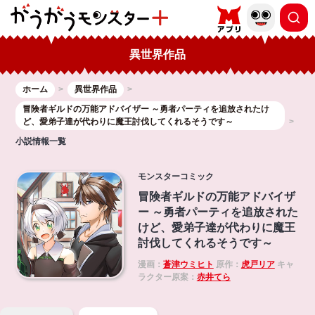
異世界作品
ホーム
異世界作品
冒険者ギルドの万能アドバイザー ～勇者パーティを追放されたけ
ど、愛弟子達が代わりに魔王討伐してくれるそうです～
小説情報一覧
モンスターコミック
冒険者ギルドの万能アドバイザ
ー ～勇者パーティを追放された
けど、愛弟子達が代わりに魔王
討伐してくれるそうです～
漫画：
蒼津ウミヒト
原作：
虎戸リア
キャ
ラクター原案：
赤井てら