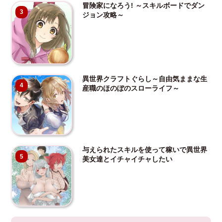
冒険家になろう! ～スキルボードでダン
3
ジョン攻略～
異世界クラフトぐらし～自由気ままな生
4
産職のほのぼのスローライフ～
与えられたスキルを使って稼いで異世界
5
美女達とイチャイチャしたい