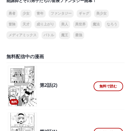
能講師とその弟子たちの冒険ファンタジー開幕！
勇者
少女
青年
ファンタジー
ギャグ
美少女
冒険
天才
成り上がり
美人
異世界
魔法
なろう
メディアミックス
バトル
魔王
最強
無料配信中の漫画
第2話(2)
無料で読む
無料