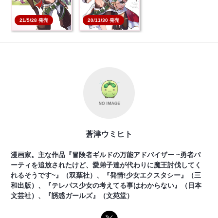
21/5/28 発売
20/11/30 発売
蒼津ウミヒト
漫画家。主な作品『冒険者ギルドの万能アドバイザー ~勇者パ
ーティを追放されたけど、愛弟子達が代わりに魔王討伐してく
れるそうです~』（双葉社）、『発情!少女エクスタシー』（三
和出版）、『テレパス少女の考えてる事はわからない』（日本
文芸社）、『誘惑ガールズ』（文苑堂）