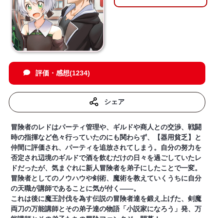
評価・感想(1234)
シェア
冒険者のレドはパーティ管理や、ギルドや商人との交渉、戦闘
時の指揮など色々行っていたのにも関わらず、【器用貧乏】と
仲間に評価され、パーティを追放されてしまう。自分の努力を
否定され辺境のギルドで酒を飲むだけの日々を過ごしていたレ
ドだったが、気まぐれに新人冒険者を弟子にしたことで一変。
冒険者としてのノウハウや剣術、魔術を教えていくうちに自分
の天職が講師であることに気が付く——。
これは後に魔王討伐を為す伝説の冒険者達を鍛え上げた、剣魔
両刀の万能講師とその弟子達の物語「小説家になろう」発、万