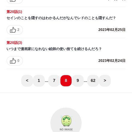
第20話(1)
セインのことを隠すのはわかるんだがなんでレドのことも隠すんだ？
2
2023年02月25日
第20話(3)
いつまで漫画家になれない絵師の使い捨てを続けるんだろ？
0
2023年02月24日
<
1
...
7
8
9
...
62
>