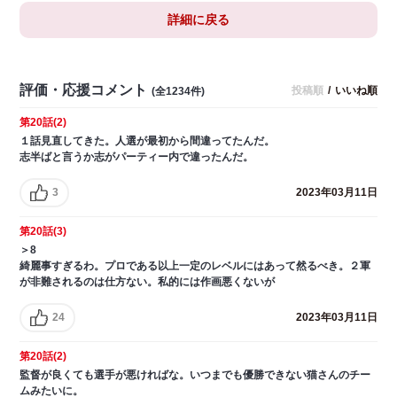
詳細に戻る
評価・応援コメント
投稿順
/
いいね順
(全1234件)
第20話(2)
１話見直してきた。人選が最初から間違ってたんだ。
志半ばと言うか志がパーティー内で違ったんだ。
3
2023年03月11日
第20話(3)
＞8
綺麗事すぎるわ。プロである以上一定のレベルにはあって然るべき。２軍
が非難されるのは仕方ない。私的には作画悪くないが
24
2023年03月11日
第20話(2)
監督が良くても選手が悪ければな。いつまでも優勝できない猫さんのチー
ムみたいに。