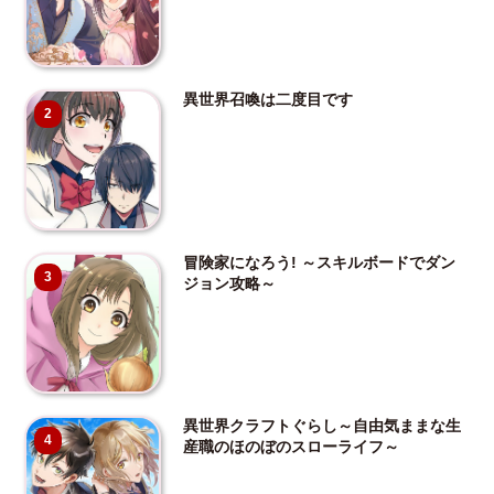
異世界召喚は二度目です
2
冒険家になろう! ～スキルボードでダン
3
ジョン攻略～
異世界クラフトぐらし～自由気ままな生
4
産職のほのぼのスローライフ～