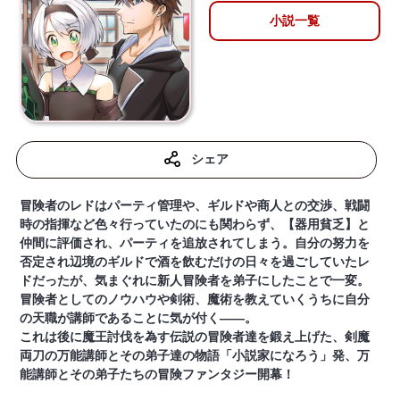
小説一覧
シェア
冒険者のレドはパーティ管理や、ギルドや商人との交渉、戦闘
時の指揮など色々行っていたのにも関わらず、【器用貧乏】と
仲間に評価され、パーティを追放されてしまう。自分の努力を
否定され辺境のギルドで酒を飲むだけの日々を過ごしていたレ
ドだったが、気まぐれに新人冒険者を弟子にしたことで一変。
冒険者としてのノウハウや剣術、魔術を教えていくうちに自分
の天職が講師であることに気が付く——。
これは後に魔王討伐を為す伝説の冒険者達を鍛え上げた、剣魔
両刀の万能講師とその弟子達の物語「小説家になろう」発、万
能講師とその弟子たちの冒険ファンタジー開幕！