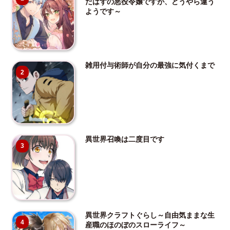
だはずの悪役令嬢ですが、どうやら違う
ようです～
雑用付与術師が自分の最強に気付くまで
2
異世界召喚は二度目です
3
異世界クラフトぐらし～自由気ままな生
4
産職のほのぼのスローライフ～