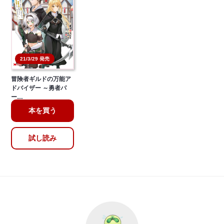
21/3/29 発売
冒険者ギルドの万能ア
ドバイザー ～勇者パ
ー…
本を買う
試し読み