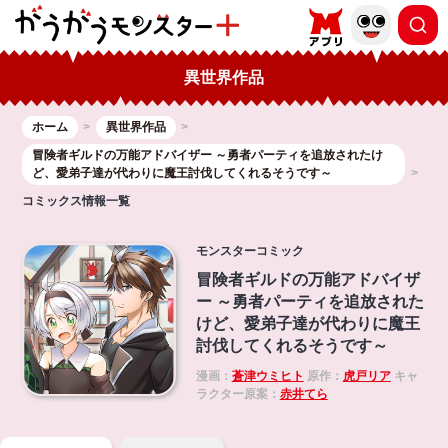
異世界作品
ホーム
異世界作品
冒険者ギルドの万能アドバイザー ～勇者パーティを追放されたけ
ど、愛弟子達が代わりに魔王討伐してくれるそうです～
コミックス情報一覧
モンスターコミック
冒険者ギルドの万能アドバイザ
ー ～勇者パーティを追放された
けど、愛弟子達が代わりに魔王
討伐してくれるそうです～
漫画：
蒼津ウミヒト
原作：
虎戸リア
キャ
ラクター原案：
赤井てら