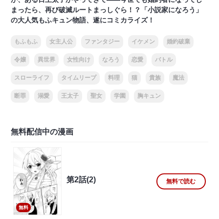
まったら、再び破滅ルートまっしぐら！？「小説家になろう」
の大人気もふキュン物語、遂にコミカライズ！
もふもふ
女主人公
ファンタジー
イケメン
婚約破棄
令嬢
異世界
女性向け
なろう
恋愛
バトル
スローライフ
タイムリープ
料理
猫
貴族
魔法
断罪
溺愛
王太子
聖女
学園
胸キュン
無料配信中の漫画
第2話(2)
無料で読む
無料