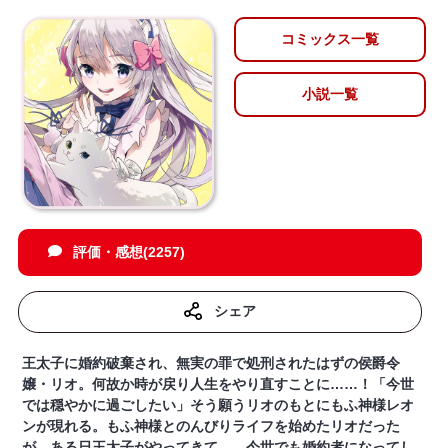
コミックス一覧
小説一覧
評価・感想(2257)
シェア
王太子に婚約破棄され、無実の罪で処刑されたはずの侯爵令
嬢・リオ。何故か時が戻り人生をやり直すことに……！「今世
では穏やかに過ごしたい」そう願うリオのもとにもふ神様レオ
ンが現れる。もふ神様とのんびりライフを始めたリオだった
が、ある日王太子がやってきて――今世でも婚約者になってし