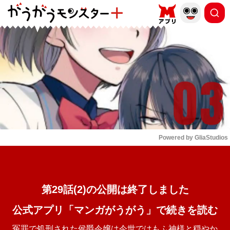
もっと読む
arrow_forward_ios
Powered by 
GliaStudios
Mute
第29話(2)の公開は終了しました
公式アプリ「マンガがうがう」で続きを読む
冤罪で処刑された侯爵令嬢は今世ではもふ神様と穏やか