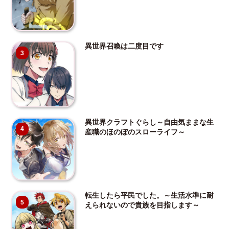
異世界召喚は二度目です
3
異世界クラフトぐらし～自由気ままな生
4
産職のほのぼのスローライフ～
転生したら平民でした。～生活水準に耐
5
えられないので貴族を目指します～