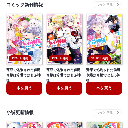
コミック新刊情報
22/8/10 発売
22/1/14 発売
23/2/10 発売
冤罪で処刑された侯爵
冤罪で処刑された侯爵
冤罪で処刑された侯爵
令嬢は今世ではもふ神
令嬢は今世ではもふ神
令嬢は今世ではもふ神
様…
様…
様…
本を買う
本を買う
本を買う
小説更新情報