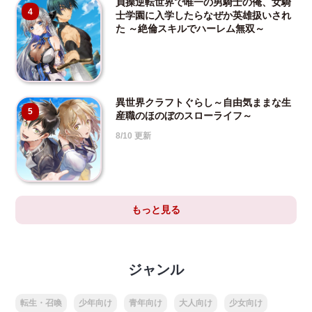
貞操逆転世界で唯一の男騎士の俺、女騎
4
士学園に入学したらなぜか英雄扱いされ
た ～絶倫スキルでハーレム無双～
異世界クラフトぐらし～自由気ままな生
5
産職のほのぼのスローライフ～
8/10 更新
もっと見る
ジャンル
転生・召喚
少年向け
青年向け
大人向け
少女向け