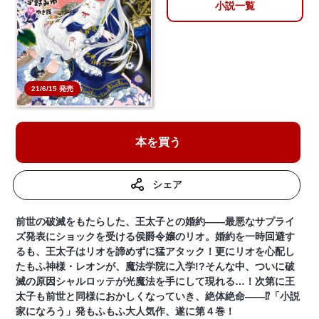
小説一覧
21/6/15 発売
本を買う
シェア
前世の破滅をもたらした、王太子との婚約――最悪なサプライ
ズ発表にショックを受ける侯爵令嬢のリオ。婚約を一時回避す
るも、王太子はリオを諦めずに猛アタック！更にリオを心配し
たもふ神様・レオンが、魔法学院に入学!?そんな中、ついに破
滅の原因シャルロッテが光魔法を手にして現れる…！次第に王
太子も前世と同様におかしくなっていき、絶体絶命――⁉「小説
家になろう」発もふもふ大人気作、遂に第４巻！