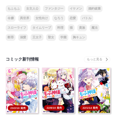
もふもふ
女主人公
ファンタジー
イケメン
婚約破棄
令嬢
異世界
女性向け
なろう
恋愛
バトル
スローライフ
タイムリープ
料理
猫
貴族
魔法
断罪
溺愛
王太子
聖女
学園
胸キュン
コミック新刊情報
22/8/10 発売
22/1/14 発売
23/2/10 発売