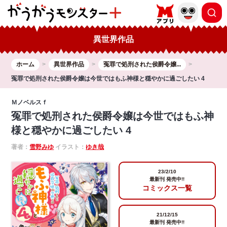
異世界作品
ホーム
異世界作品
冤罪で処刑された侯爵令嬢...
冤罪で処刑された侯爵令嬢は今世ではもふ神様と穏やかに過ごしたい 4
Ｍノベルスｆ
冤罪で処刑された侯爵令嬢は今世ではもふ神
様と穏やかに過ごしたい 4
著者：
雪野みゆ
イラスト：
ゆき哉
23/2/10
最新刊 発売中!!
コミックス一覧
21/12/15
最新刊 発売中!!