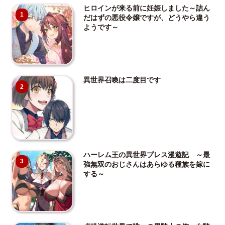
ヒロインが来る前に妊娠しました～詰ん
1
だはずの悪役令嬢ですが、どうやら違う
ようです～
異世界召喚は二度目です
2
ハーレム王の異世界プレス漫遊記 ～最
3
強無双のおじさんはあらゆる種族を嫁に
する～