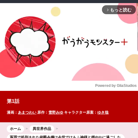
もっと読む
arrow_forward_ios
Powered by 
GliaStudios
Mute
第1話
漫画：
あまつわい
原作：
雪野みゆ
キャラクター原案：
ゆき哉
ホーム
異世界作品
冤罪で処刑された侯爵令嬢は今世ではもふ神様と穏やかに過ごした