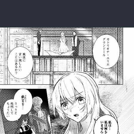
:692.15.691.29:rzdrzd.ydgzwzktg.oi
:692.15.691.29:rzdrzd.ydgzwzktg.oi