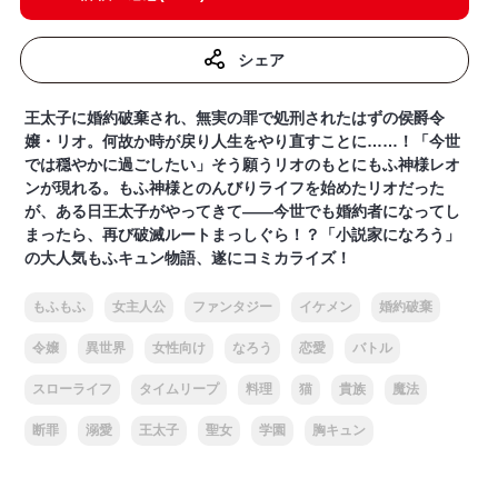
シェア
王太子に婚約破棄され、無実の罪で処刑されたはずの侯爵令
嬢・リオ。何故か時が戻り人生をやり直すことに……！「今世
では穏やかに過ごしたい」そう願うリオのもとにもふ神様レオ
ンが現れる。もふ神様とのんびりライフを始めたリオだった
が、ある日王太子がやってきて――今世でも婚約者になってし
まったら、再び破滅ルートまっしぐら！？「小説家になろう」
の大人気もふキュン物語、遂にコミカライズ！
もふもふ
女主人公
ファンタジー
イケメン
婚約破棄
令嬢
異世界
女性向け
なろう
恋愛
バトル
スローライフ
タイムリープ
料理
猫
貴族
魔法
断罪
溺愛
王太子
聖女
学園
胸キュン