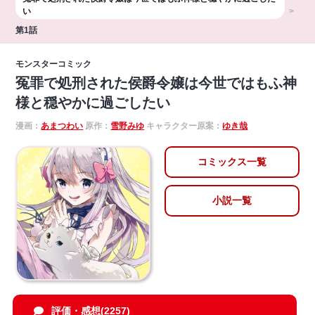
い
第1話
モンスターコミック
冤罪で処刑された侯爵令嬢は今世ではもふ神
様と穏やかに過ごしたい
漫画：
あまつわい
原作：
雪野みゆ
キャラクター原案：
ゆき哉
コミックス一覧
小説一覧
評価・感想(2257)