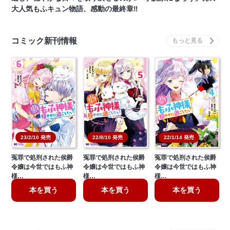
大人気もふキュン物語、感動の最終章‼
コミック新刊情報
22/8/10 発売
22/1/14 発売
23/2/10 発売
冤罪で処刑された侯爵
冤罪で処刑された侯爵
冤罪で処刑された侯爵
令嬢は今世ではもふ神
令嬢は今世ではもふ神
令嬢は今世ではもふ神
様…
様…
様…
本を買う
本を買う
本を買う