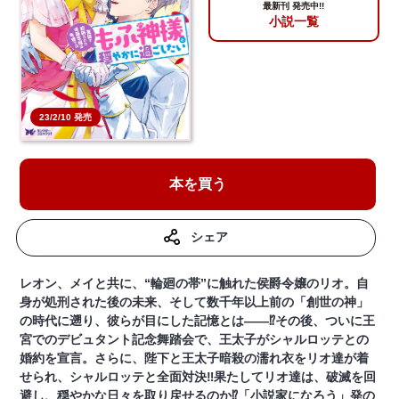
最新刊 発売中!!
小説一覧
23/2/10 発売
本を買う
シェア
レオン、メイと共に、“輪廻の帯”に触れた侯爵令嬢のリオ。自
身が処刑された後の未来、そして数千年以上前の「創世の神」
の時代に遡り、彼らが目にした記憶とは――⁉その後、ついに王
宮でのデビュタント記念舞踏会で、王太子がシャルロッテとの
婚約を宣言。さらに、陛下と王太子暗殺の濡れ衣をリオ達が着
せられ、シャルロッテと全面対決‼果たしてリオ達は、破滅を回
避し、穏やかな日々を取り戻せるのか⁉「小説家になろう」発の