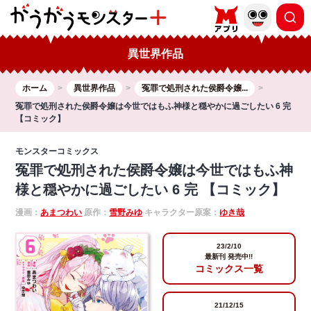
異世界作品
ホーム
異世界作品
冤罪で処刑された侯爵令嬢...
冤罪で処刑された侯爵令嬢は今世ではもふ神様と穏やかに過ごしたい 6 完
【コミック】
モンスターコミックス
冤罪で処刑された侯爵令嬢は今世ではもふ神
様と穏やかに過ごしたい 6 完 【コミック】
漫画：
あまつわい
原作：
雪野みゆ
キャラクター原案：
ゆき哉
23/2/10
最新刊 発売中!!
コミックス一覧
21/12/15