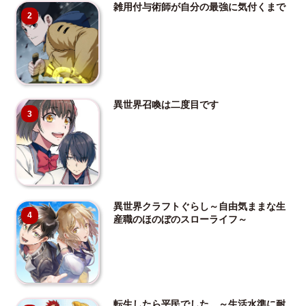
雑用付与術師が自分の最強に気付くまで
2
異世界召喚は二度目です
3
異世界クラフトぐらし～自由気ままな生
4
産職のほのぼのスローライフ～
転生したら平民でした。～生活水準に耐