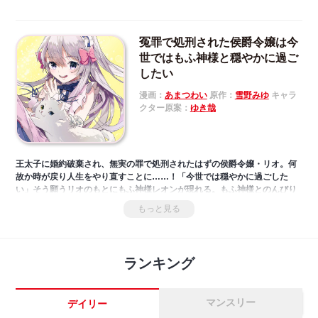
冤罪で処刑された侯爵令嬢は今
世ではもふ神様と穏やかに過ご
したい
漫画：
あまつわい
原作：
雪野みゆ
キャラ
クター原案：
ゆき哉
王太子に婚約破棄され、無実の罪で処刑されたはずの侯爵令嬢・リオ。何
故か時が戻り人生をやり直すことに……！「今世では穏やかに過ごした
い」そう願うリオのもとにもふ神様レオンが現れる。もふ神様とのんびり
ライフを始めたリオだったが、ある日王太子がやってきて――今世でも婚
もっと見る
約者になってしまったら、再び破滅ルートまっしぐら！？「小説家になろ
う」の大人気もふキュン物語、遂にコミカライズ！
ランキング
マンスリー
デイリー