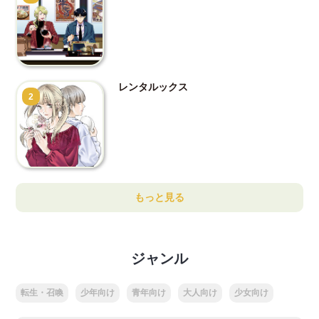
レンタルックス
2
もっと見る
ジャンル
転生・召喚
少年向け
青年向け
大人向け
少女向け