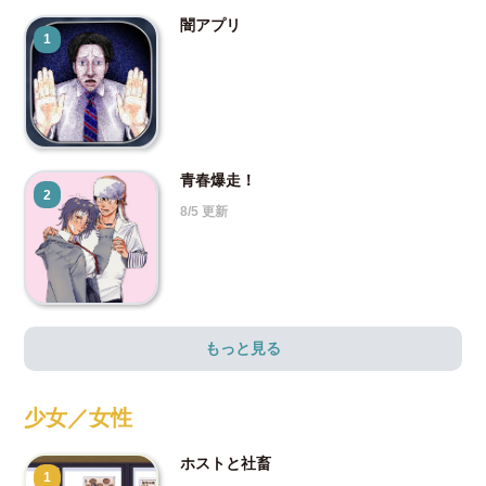
闇アプリ
1
青春爆走！
2
8/5 更新
もっと見る
少女／女性
ホストと社畜
1