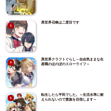
異世界召喚は二度目です
3
異世界クラフトぐらし～自由気ままな生
4
産職のほのぼのスローライフ～
転生したら平民でした。～生活水準に耐
5
えられないので貴族を目指します～