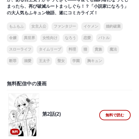
まったら、再び破滅ルートまっしぐら！？「小説家になろう」
の大人気もふキュン物語、遂にコミカライズ！
もふもふ
女主人公
ファンタジー
イケメン
婚約破棄
令嬢
異世界
女性向け
なろう
恋愛
バトル
スローライフ
タイムリープ
料理
猫
貴族
魔法
断罪
溺愛
王太子
聖女
学園
胸キュン
無料配信中の漫画
第2話(2)
無料で読む
無料