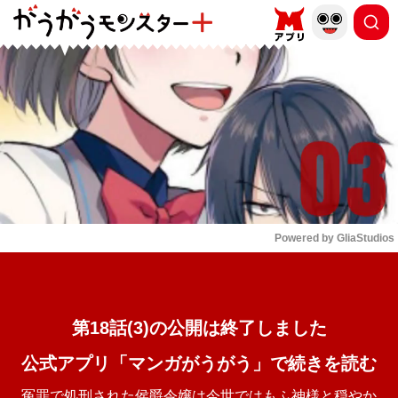
もっと読む
arrow_forward_ios
Powered by 
GliaStudios
Mute
第18話(3)の公開は終了しました
公式アプリ「マンガがうがう」で続きを読む
冤罪で処刑された侯爵令嬢は今世ではもふ神様と穏やか