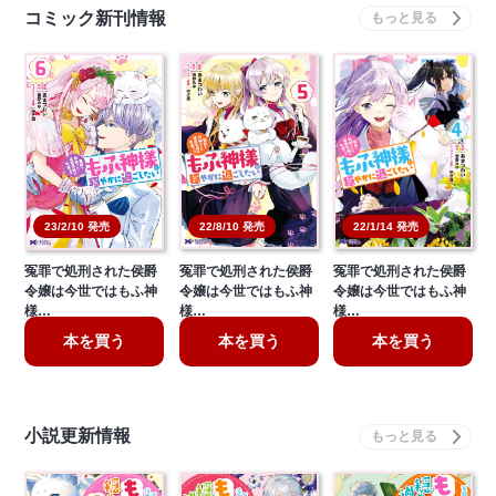
コミック新刊情報
22/8/10 発売
22/1/14 発売
23/2/10 発売
冤罪で処刑された侯爵
冤罪で処刑された侯爵
冤罪で処刑された侯爵
令嬢は今世ではもふ神
令嬢は今世ではもふ神
令嬢は今世ではもふ神
様…
様…
様…
本を買う
本を買う
本を買う
小説更新情報