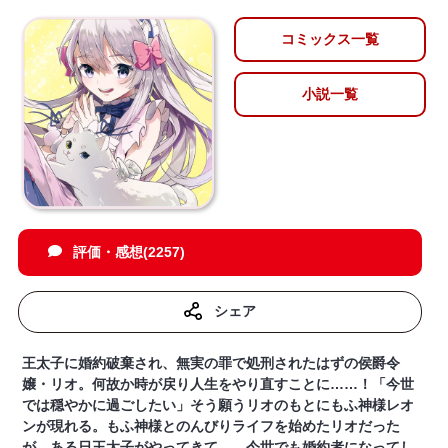
コミックス一覧
小説一覧
評価・感想(2257)
シェア
王太子に婚約破棄され、無実の罪で処刑されたはずの侯爵令
嬢・リオ。何故か時が戻り人生をやり直すことに……！「今世
では穏やかに過ごしたい」そう願うリオのもとにもふ神様レオ
ンが現れる。もふ神様とのんびりライフを始めたリオだった
が、ある日王太子がやってきて――今世でも婚約者になってし