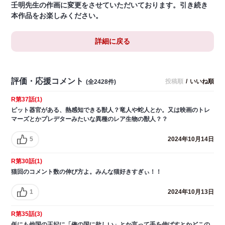
壬明先生の作画に変更をさせていただいております。引き続き
本作品をお楽しみください。
詳細に戻る
評価・応援コメント
投稿順
/
いいね順
(全2428件)
R第37話(1)
ピット器官がある、熱感知できる獣人？竜人や蛇人とか。又は映画のトレ
マーズとかプレデターみたいな異種のレア生物の獣人？？
5
2024年10月14日
R第30話(1)
猫回のコメント数の伸び方よ。みんな猫好きすぎぃ！！
1
2024年10月13日
R第35話(3)
仮にも他国の王妃に「俺の国に欲しい」とか言って手を伸ばすとかどこの