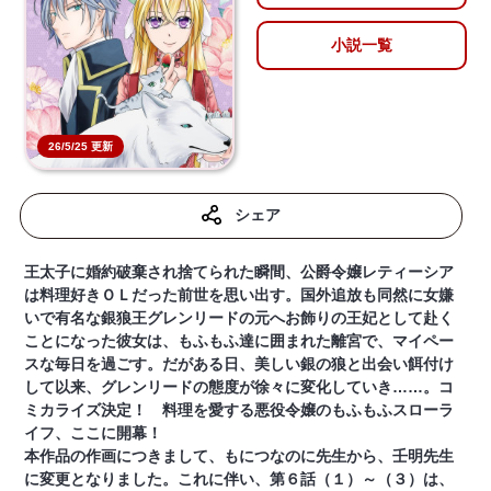
小説一覧
26/5/25 更新
シェア
王太子に婚約破棄され捨てられた瞬間、公爵令嬢レティーシア
は料理好きＯＬだった前世を思い出す。国外追放も同然に女嫌
いで有名な銀狼王グレンリードの元へお飾りの王妃として赴く
ことになった彼女は、もふもふ達に囲まれた離宮で、マイペー
スな毎日を過ごす。だがある日、美しい銀の狼と出会い餌付け
して以来、グレンリードの態度が徐々に変化していき……。コ
ミカライズ決定！ 料理を愛する悪役令嬢のもふもふスローラ
イフ、ここに開幕！
本作品の作画につきまして、もにつなのに先生から、壬明先生
に変更となりました。これに伴い、第６話（１）～（３）は、