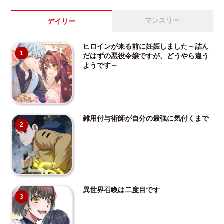
マンスリー
デイリー
ヒロインが来る前に妊娠しました～詰ん
1
だはずの悪役令嬢ですが、どうやら違う
ようです～
雑用付与術師が自分の最強に気付くまで
2
異世界召喚は二度目です
3