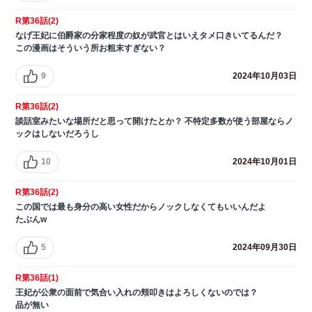
R第36話(2)
なげ王妃に伯爵家の分家程度の奴が武官とはいえタメ口きいてるんだ？
この漫画はそういう所お粗末すぎない？
9
2024年10月03日
R第36話(2)
談話室みたいな場所だと思って開けたとか？ 不特定多数が使う部屋ならノ
ックはしないだろうし
10
2024年10月01日
R第36話(2)
この国では最も身分の高い女性だからノックしなくてもいいんだよ
たぶんw
5
2024年09月30日
R第36話(1)
王妃が公衆の面前で気合い入れの頬叩きはよろしくないのでは？
品が無い