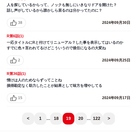
人を探しているからって、ノックも無しにいきなりドアを開けた？
話し声がしているから誰かしら居るのは分かってたのに？
38
2024年09月30日
R第6話(1)
一応タイトルにRと付けてリニューアル？した事を表示してはいるのか
すでに色々言われてるけどこういうので後任になるの大変ね
2
2024年09月25日
R第36話(1)
情けは人のためならずってことね
損得勘定なく助力したことが結果として味方を増やしてる
15
2024年09月17日
<
1
...
18
19
20
...
122
>