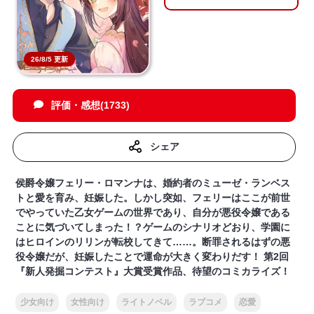
26/8/5 更新
評価・感想(1733)
シェア
侯爵令嬢フェリー・ロマンナは、婚約者のミューゼ・ランベス
トと愛を育み、妊娠した。しかし突如、フェリーはここが前世
でやっていた乙女ゲームの世界であり、自分が悪役令嬢である
ことに気づいてしまった！？ゲームのシナリオどおり、学園に
はヒロインのリリンが転校してきて……。断罪されるはずの悪
役令嬢だが、妊娠したことで運命が大きく変わりだす！ 第2回
『新人発掘コンテスト』大賞受賞作品、待望のコミカライズ！
少女向け
女性向け
ライトノベル
ラブコメ
恋愛