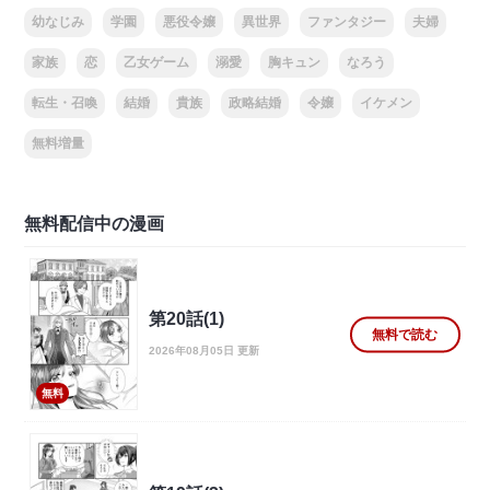
幼なじみ
学園
悪役令嬢
異世界
ファンタジー
夫婦
家族
恋
乙女ゲーム
溺愛
胸キュン
なろう
転生・召喚
結婚
貴族
政略結婚
令嬢
イケメン
無料増量
無料配信中の漫画
第20話(1)
無料で読む
2026年08月05日 更新
無料