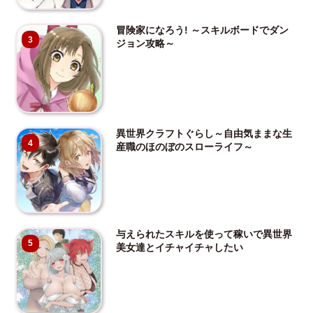
冒険家になろう! ～スキルボードでダン
3
ジョン攻略～
異世界クラフトぐらし～自由気ままな生
4
産職のほのぼのスローライフ～
与えられたスキルを使って稼いで異世界
5
美女達とイチャイチャしたい