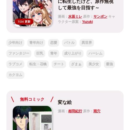
に転生したけど、原作無視
して最強を目指す～
漫画：
水面ミレ
原作：
サンボン
キャ
ラクター原案：
Yuzuki
7/24 更新
少年向け
青年向け
恋愛
バトル
異世界
ファンタジー
巨乳
青年
成り上がり
ハーレム
ラブコメ
転生・召喚
チート
ざまぁ
美少女
最強
カクヨム
無料コミック
変な絵
漫画：
相羽紀行
原作：
雨穴