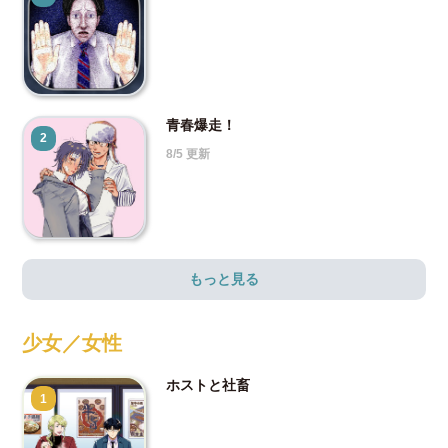
青春爆走！
2
8/5 更新
もっと見る
少女／女性
ホストと社畜
1