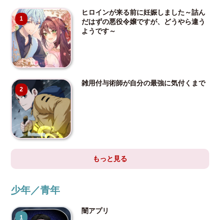
ヒロインが来る前に妊娠しました～詰ん
1
だはずの悪役令嬢ですが、どうやら違う
ようです～
雑用付与術師が自分の最強に気付くまで
2
もっと見る
少年／青年
闇アプリ
1