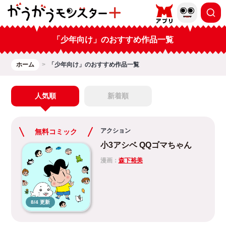
「少年向け」のおすすめ作品一覧
ホーム
「少年向け」のおすすめ作品一覧
人気順
新着順
アクション
無料コミック
小3アシベ QQゴマちゃん
漫画：
森下裕美
8/4 更新