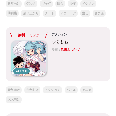
青年向け
グルメ
ギャグ
田舎
少年
イケメン
幼馴染
成り上がり
チート
アウトドア
癒し
ざまぁ
アクション
無料コミック
つぐもも
漫画：
浜田よしかづ
7/23 更新
青年向け
少年向け
アクション
バトル
アニメ
大人向け