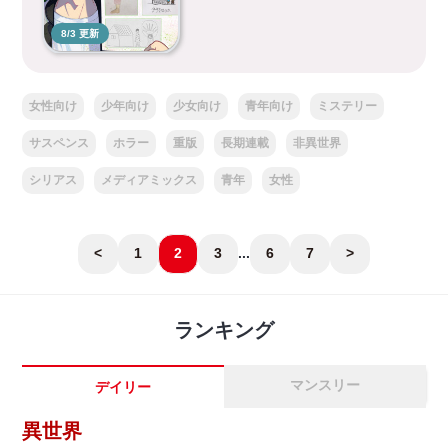
8/3 更新
女性向け
少年向け
少女向け
青年向け
ミステリー
サスペンス
ホラー
重版
長期連載
非異世界
シリアス
メディアミックス
青年
女性
<
1
2
3
...
6
7
>
ランキング
マンスリー
デイリー
異世界