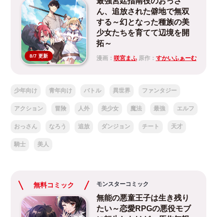
最強宮廷指南役のおっさ
ん、追放された僻地で無双
する～幻となった種族の美
少女たちを育てて辺境を開
拓～
8/7 更新
漫画：
咲宮まふ
原作：
すかいふぁーむ
少年向け
青年向け
バトル
異世界
ファンタジー
アクション
冒険
人外
美少女
魔法
最強
エルフ
おっさん
なろう
追放
ダンジョン
チート
天才
騎士
美人
モンスターコミック
無料コミック
無能の悪童王子は生き残り
たい～恋愛RPGの悪役モブ