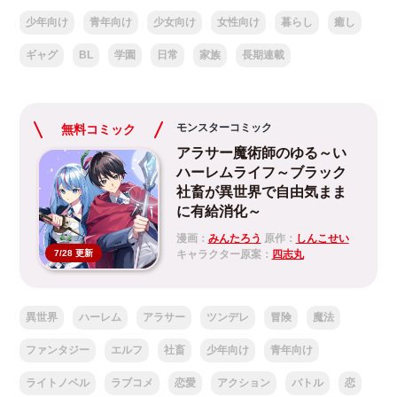
少年向け
青年向け
少女向け
女性向け
暮らし
癒し
ギャグ
BL
学園
日常
家族
長期連載
モンスターコミック
無料コミック
アラサー魔術師のゆる～い
ハーレムライフ～ブラック
社畜が異世界で自由気まま
に有給消化～
漫画：
みんたろう
原作：
しんこせい
キャラクター原案：
四志丸
7/28 更新
異世界
ハーレム
アラサー
ツンデレ
冒険
魔法
ファンタジー
エルフ
社畜
少年向け
青年向け
ライトノベル
ラブコメ
恋愛
アクション
バトル
恋