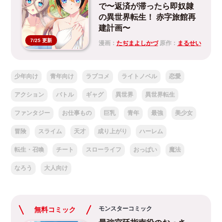
で〜返済が滞ったら即奴隷
の異世界転生！ 赤字旅館再
建計画〜
7/25 更新
漫画：
たぢまよしかづ
原作：
まるせい
少年向け
青年向け
ラブコメ
ライトノベル
恋愛
アクション
バトル
ギャグ
異世界
異世界転生
ファンタジー
お仕事もの
巨乳
青年
最強
美少女
冒険
スライム
天才
成り上がり
ハーレム
転生・召喚
チート
スローライフ
おっぱい
魔法
なろう
大人向け
モンスターコミック
無料コミック