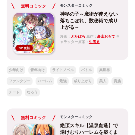
モンスターコミック
無料コミック
神秘の子～魔術が使えない
落ちこぼれ、数秘術で成り
上がる～
漫画：
ぶたばら
原作：
裏山おもて
キ
ャラクター原案：
生煮え
7/2 更新
少年向け
青年向け
ライトノベル
バトル
異世界
ファンタジー
ハーレム
最強
成り上がり
美人
貴族
チート
なろう
モンスターコミック
無料コミック
絶頂スキル【温泉創造】で
湯けむりハーレムを築くま