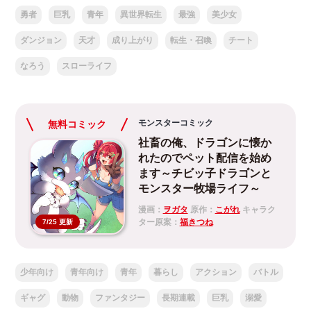
勇者
巨乳
青年
異世界転生
最強
美少女
ダンジョン
天才
成り上がり
転生・召喚
チート
なろう
スローライフ
モンスターコミック
無料コミック
社畜の俺、ドラゴンに懐か
れたのでペット配信を始め
ます～チビッ子ドラゴンと
モンスター牧場ライフ～
漫画：
ヲガタ
原作：
こがれ
キャラク
ター原案：
福きつね
7/25 更新
少年向け
青年向け
青年
暮らし
アクション
バトル
ギャグ
動物
ファンタジー
長期連載
巨乳
溺愛