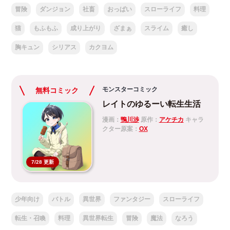
冒険
ダンジョン
社畜
おっぱい
スローライフ
料理
猫
もふもふ
成り上がり
ざまぁ
スライム
癒し
胸キュン
シリアス
カクヨム
モンスターコミック
無料コミック
レイトのゆるーい転生生活
漫画：
鴨川渉
原作：
アケチカ
キャラ
クター原案：
OX
7/28 更新
少年向け
バトル
異世界
ファンタジー
スローライフ
転生・召喚
料理
異世界転生
冒険
魔法
なろう