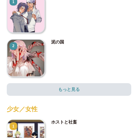
1
泥の国
2
もっと見る
少女／女性
ホストと社畜
1