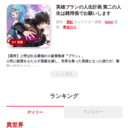
英雄ブランの人生計画 第二の人
生は雑用係でお願いします
原作：
美紅
キャラクター原案：
fame
漫
画：
青佐のり
8/7 更新
【黒帝】と呼ばれる最強の０級冒険者『ブラン』。
人民に絶望をもたらす黒龍を滅し、世界を救った英雄となった彼だが、衝
撃の宣言をする――。
「０級冒険者、辞めます」
もっと見る
元最強冒険者となり≪雑用依頼≫を受けながら、新たな人生を歩み始めた
ブランの自分探しファンタジーが幕を開ける。
『進化の実』美紅による完全新作を圧倒的スケールでコミカライズ!!
ランキング
マンスリー
デイリー
異世界