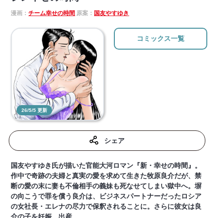
漫画：
チーム幸せの時間
原案：
国友やすゆき
コミックス一覧
26/5/5 更新
シェア
国友やすゆき氏が描いた官能大河ロマン『新・幸せの時間』。
作中で奇跡の夫婦と真実の愛を求めて生きた牧原良介だが、禁
断の愛の末に妻も不倫相手の義妹も死なせてしまい獄中へ。塀
の向こうで罪を償う良介は、ビジネスパートナーだったロシア
の女社長・エレナの尽力で保釈されることに。さらに彼女は良
介の子を妊娠、出産