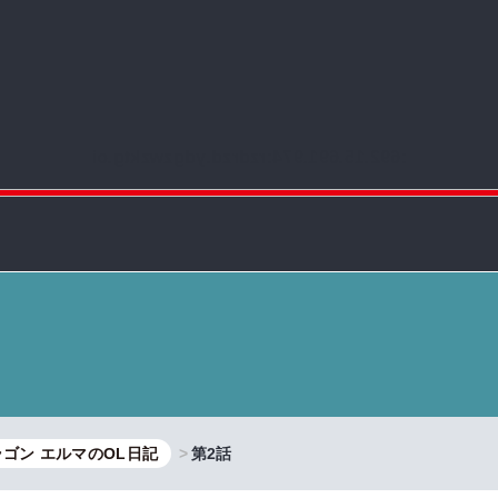
:692.15.691.974:rzdrzd.ydgzwzktg.oi
ゴン エルマのOL日記
第2話