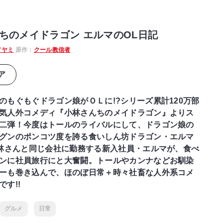
ちのメイドラゴン エルマのOL日記
アヤミ
原作：
クール教信者
ア
のもぐもぐドラゴン娘がＯＬに!?シリーズ累計120万部
気人外コメディ『小林さんちのメイドラゴン』よりス
二弾！今度はトールのライバルにして、ドラゴン娘の
グンのポンコツ度を誇る食いしん坊ドラゴン・エルマ
小林さんと同じ会社に勤務する新入社員・エルマが、食べ
ンに社員旅行にと大奮闘。トールやカンナなどお馴染
ーも巻き込んで、ほのぼ日常＋時々社畜な人外系コメ
す!!
グルメ
日常