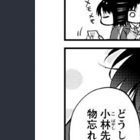
:692.15.691.974:rzdrzd.ydgzwzktg.oi