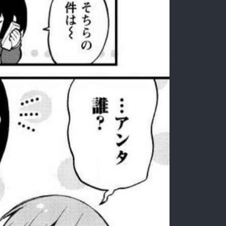
:692.15.691.974:rzdrzd.ydgzwzktg.oi