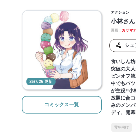
アクション
小林さん
漫画：
カザマ
シェ
食いしん坊
突破の大人
ピンオフ第
26/7/26 更新
中でもバツ
が主役!!
放題に合コ
コミックス一覧
みのメンバ
ディ、開幕で
青年向け