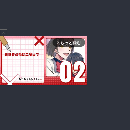
close
もっと読む
arrow_forward_ios
Mute