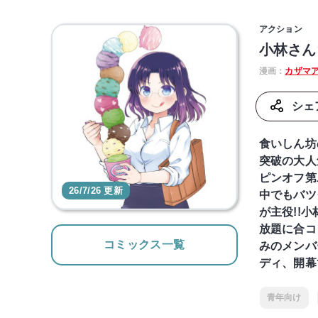
アクション
小林さん
漫画：
カザマ
シェ
食いしん坊
突破の大人
ピンオフ第
26/7/26 更新
中でもバツ
が主役!!
放題に合コ
コミックス一覧
みのメンバ
ディ、開幕で
青年向け