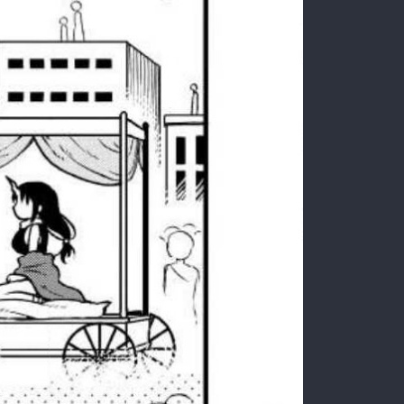
:692.15.692.675:rzdrzd.ydgzwzktg.oi