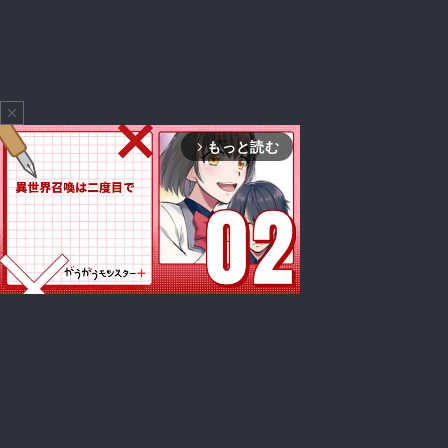
close
もっと読む
arrow_forward_ios
Mute