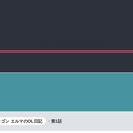
:692.15.692.675:rzdrzd.ydgzwzktg.oi
ゴン エルマのOL日記
第1話