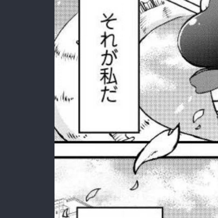
:692.15.692.675:rzdrzd.ydgzwzktg.oi