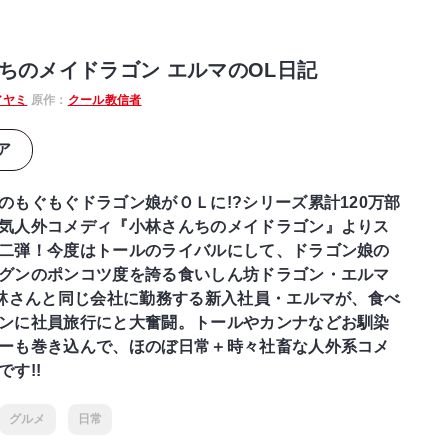
ちのメイドラゴン エルマのOL日記
アヤミ
原作：
クール教信者
ア
のもぐもぐドラゴン娘がＯＬに!?シリーズ累計120万部
気人外コメディ『小林さんちのメイドラゴン』よりス
二弾！今度はトールのライバルにして、ドラゴン娘の
グンのポンコツ度を誇る食いしん坊ドラゴン・エルマ
小林さんと同じ会社に勤務する新入社員・エルマが、食べ
ンに社員旅行にと大奮闘。トールやカンナなどお馴染
ーも巻き込んで、ほのぼ日常＋時々社畜な人外系コメ
す!!
グルメ
日常