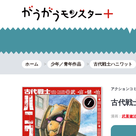
ホーム
少年／青年作品
古代戦士ハニワット
アクションコ
古代戦
漫画：
武富健