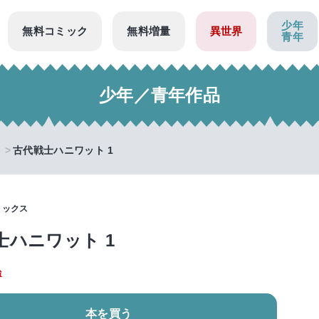
少年
無料コミック
無料増量
異世界
青年
少年／青年作品
古代戦士ハニワット 1
ミックス
士ハニワット 1
治
本を買う