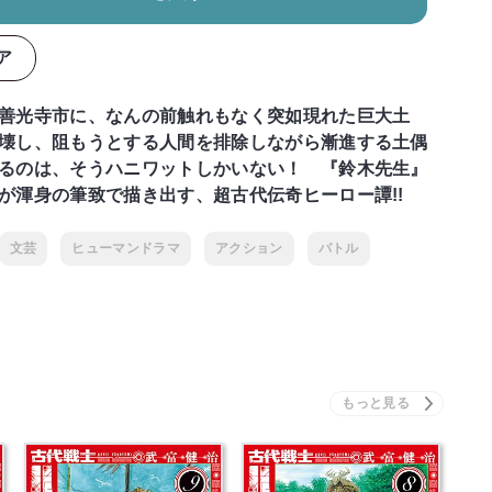
ア
善光寺市に、なんの前触れもなく突如現れた巨大土
壊し、阻もうとする人間を排除しながら漸進する土偶
るのは、そうハニワットしかいない！ 『鈴木先生』
が渾身の筆致で描き出す、超古代伝奇ヒーロー譚!!
文芸
ヒューマンドラマ
アクション
バトル