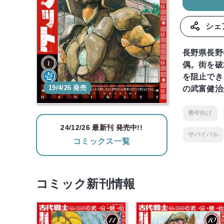
シェ
長野県長野
偶。街を破
を阻止でき
19/4/26 発売
の武富健治
青年向け
24/12/26 最新刊 発売中!!
サバイバル
コミックス一覧
コミック新刊情報