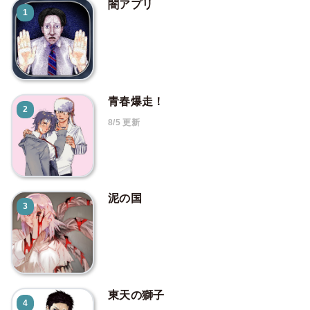
闇アプリ
1
青春爆走！
2
8/5 更新
泥の国
3
東天の獅子
4