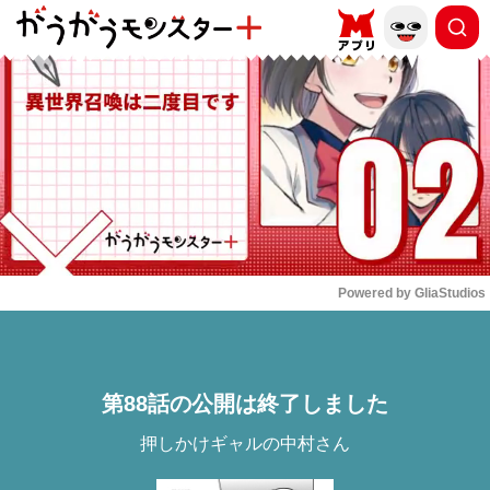
もっと読む
arrow_forward_ios
Powered by 
GliaStudios
Mute
第88話の公開は終了しました
押しかけギャルの中村さん