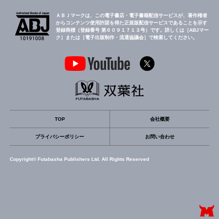
ＡＢＪマークは、この電子書店・電子書籍配信サービスが、著作権者
からコンテンツ使用許諾を得た正規版配信サービスであることを示す
登録商標（登録番号 第６０９１７１３号）です。詳しくは［ABJマー
ク］または［電子出版制作・流通協議会］で検索してください。
TOP
会社概要
プライバシーポリシー
お問い合わせ
Copyright© Futabasha Publishers Ltd. All Rights Reserved