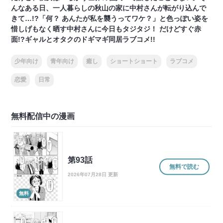
んなある日、一人暮らしの秋山の家に中村さんが転がり込んで
きて…!?「何？ あんたが私を襲うってワケ？」と色っぽい姿を
惜しげもなく晒す中村さんに今日もタジタジ！ だけどすぐ赤
面!?ギャルとオタクのドギマギ同居ラブコメ!!
少年向け
青年向け
癒し
ショートショート
ラブコメ
恋愛
日常
無料配信中の漫画
第93話
無料で読む
2026年07月28日 更新
無料