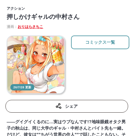
アクション
押しかけギャルの中村さん
漫画：
おりはらさちこ
コミックス一覧
26/7/28 更新
シェア
――グイグイくるのに…実はウブなんです!?地味眼鏡オタク男
子の秋山は、同じ大学のギャル・中村さんとバイト先も一緒。
だけど、彼女は""ちがう世界の住人""で話したこともない。そ