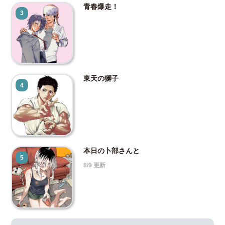
青春爆走！
3
東天の獅子
4
本日の卜部さんと
5
8/9 更新