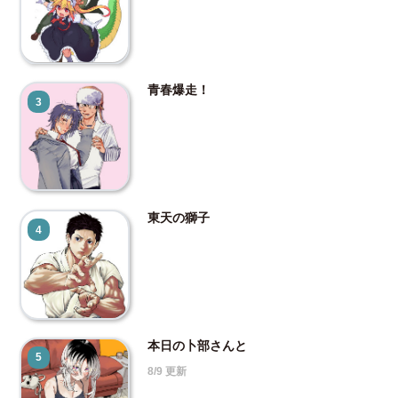
青春爆走！
3
東天の獅子
4
本日の卜部さんと
5
8/9 更新