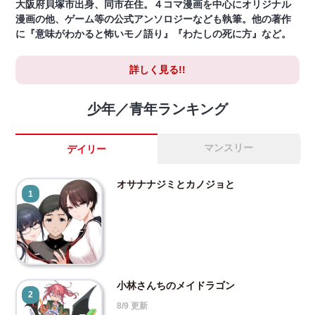
大阪府貝塚市出身、同市在住。４コマ漫画を中心にオリジナル
漫画の他、ゲーム等の公式アンソロジーなども執筆。他の著作
に『意味がわかると怖いモノ語り』『わたしの死に方』など。
詳しく見る!!
少年／青年ランキング
マンスリー
デイリー
オサナナジミとカノジョと
1
小林さんちのメイドラゴン
2
8/9 更新