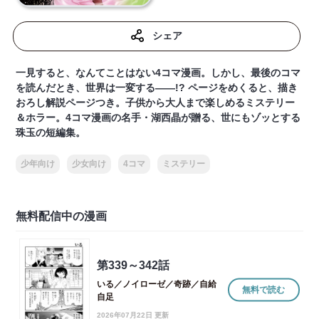
シェア
一見すると、なんてことはない4コマ漫画。しかし、最後のコマ
を読んだとき、世界は一変する――!? ページをめくると、描き
おろし解説ページつき。子供から大人まで楽しめるミステリー
＆ホラー。4コマ漫画の名手・湖西晶が贈る、世にもゾッとする
珠玉の短編集。
少年向け
少女向け
4コマ
ミステリー
無料配信中の漫画
第339～342話
いる／ノイローゼ／奇跡／自給
無料で読む
自足
2026年07月22日 更新