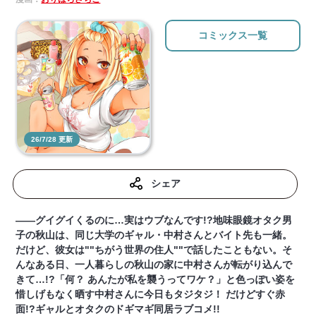
コミックス一覧
26/7/28 更新
シェア
――グイグイくるのに…実はウブなんです!?地味眼鏡オタク男
子の秋山は、同じ大学のギャル・中村さんとバイト先も一緒。
だけど、彼女は""ちがう世界の住人""で話したこともない。そ
んなある日、一人暮らしの秋山の家に中村さんが転がり込んで
きて…!?「何？ あんたが私を襲うってワケ？」と色っぽい姿を
惜しげもなく晒す中村さんに今日もタジタジ！ だけどすぐ赤
面!?ギャルとオタクのドギマギ同居ラブコメ!!