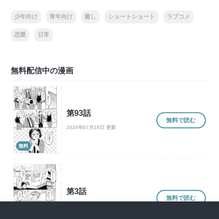
少年向け
青年向け
癒し
ショートショート
ラブコメ
恋愛
日常
無料配信中の漫画
第93話
無料で読む
2026年07月28日 更新
無料
第3話
無料で読む
2023年12月01日 更新