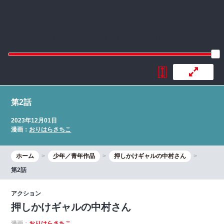
:692.15.692.668:rzdrzd.ydgzwzktg.oi
第2話
2023年12月01日
漫画：
おりはらさちこ
ホーム
少年／青年作品
押しかけギャルの中村さん
第2話
アクション
押しかけギャルの中村さん
漫画：
おりはらさちこ