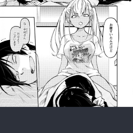
:692.15.692.668:rzdrzd.ydgzwzktg.oi
:692.15.692.668:rzdrzd.ydgzwzktg.oi