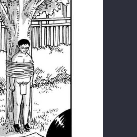
:692.15.692.935:rzdrzd.ydgzwzktg.oi