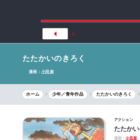
たたかいのきろく
漫画：
小田扉
ホーム
少年／青年作品
たたかいのきろく
アクション
たたかい
漫画：
小田扉