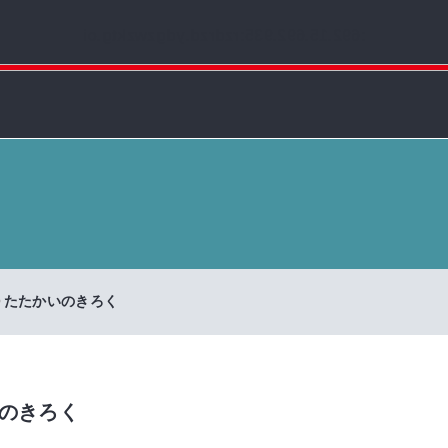
:692.15.692.935:rzdrzd.ydgzwzktg.oi
たたかいのきろく
のきろく