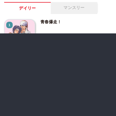
マンスリー
デイリー
青春爆走！
1
若葉ちゃんはわからせたい！
2
オサナナジミとカノジョと
3
8/9 更新