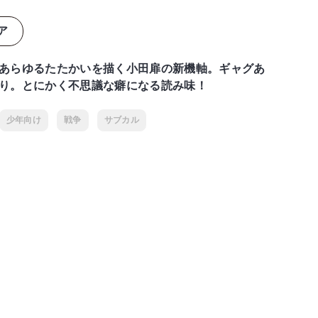
ア
あらゆるたたかいを描く小田扉の新機軸。ギャグあ
り。とにかく不思議な癖になる読み味！
少年向け
戦争
サブカル