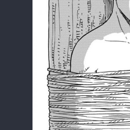
:692.15.692.935:rzdrzd.ydgzwzktg.oi