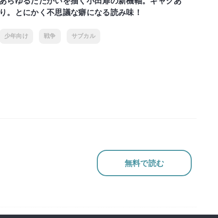
あらゆるたたかいを描く小田扉の新機軸。ギャグあ
り。とにかく不思議な癖になる読み味！
少年向け
戦争
サブカル
無料で読む