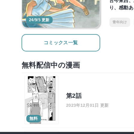
古今東西、
り、感動あ
24/9/5 更新
青年向け
コミックス一覧
無料配信中の漫画
第2話
2023年12月01日 更新
無料