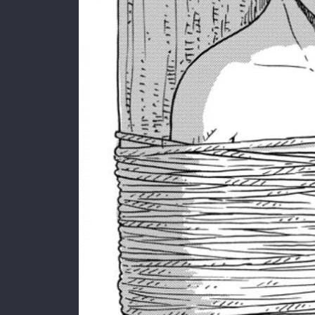
:692.15.691.911:rzdrzd.ydgzwzktg.oi