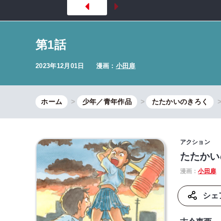
第1話
2023年12月01日
漫画：
小田扉
ホーム
少年／青年作品
たたかいのきろく
アクション
たたかい
漫画：
小田扉
シェ