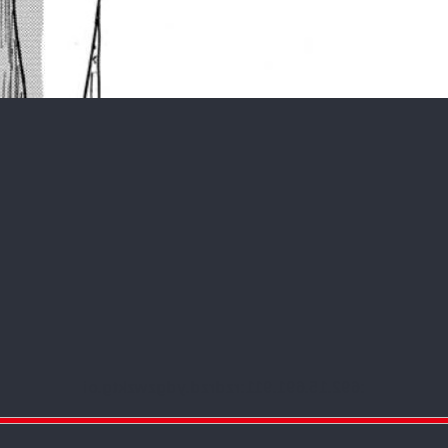
:692.15.691.911:rzdrzd.ydgzwzktg.oi