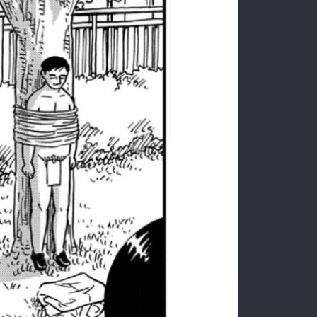
:692.15.691.911:rzdrzd.ydgzwzktg.oi