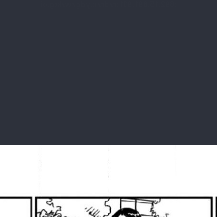
:692.15.691.911:rzdrzd.ydgzwzktg.oi
少年
無料コミック
無料増量
異世界
青年