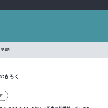
第1話
のきろく
ア