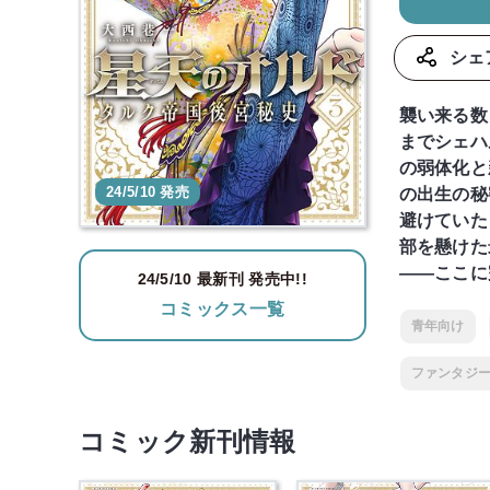
シェ
襲い来る数
までシェハ
の弱体化と
24/5/10 発売
の出生の秘
避けていた
部を懸けた
――ここに完
24/5/10 最新刊 発売中!!
コミックス一覧
青年向け
ファンタジ
コミック新刊情報