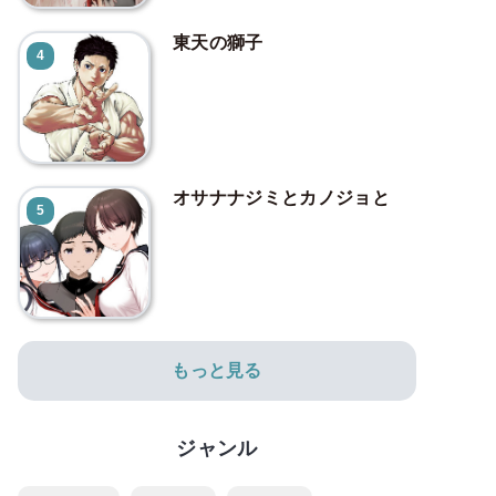
東天の獅子
4
オサナナジミとカノジョと
5
もっと見る
ジャンル