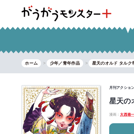
ホーム
少年／青年作品
星天のオルド タルク帝
月刊アクショ
星天の
漫画：
大西巷