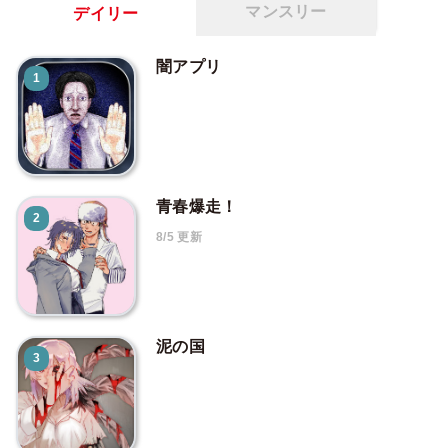
マンスリー
デイリー
闇アプリ
1
青春爆走！
2
8/5 更新
泥の国
3