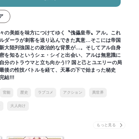
ア
々の美姫を味方につけてゆく〝傀儡皇帝〟アル。これ
ルダーラが刺客を送り込んできた真意…そこには帝国
新大陸列強国との政治的な背景が…。そしてアル自身
密を知るというシェ・シイと出会い、アルは無意識に
自分のトラウマと立ち向かう!? 国と己とユエリーの局
最後の性技バトルを経て、天幕の下で始まった秘史
結!!!
官能
歴史
ラブコメ
アクション
異世界
ー
大人向け