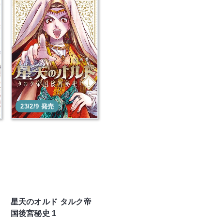
23/2/9 発売
星天のオルド タルク帝
国後宮秘史 1