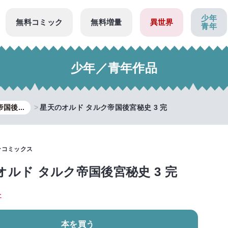
少年
無料コミック
無料増量
異世界
青年
少年／青年作品
国後...
星天のオルド タルク帝国後宮秘史 3 完
ンコミックス
オルド タルク帝国後宮秘史 3 完
一
本を買う