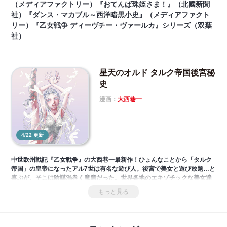
（メディアファクトリー）『おてんば珠姫さま！』（北國新聞
社）『ダンス・マカブル～西洋暗黒小史』（メディアファクト
リー）『乙女戦争 ディーヴチー・ヴァールカ』シリーズ（双葉
社）
星天のオルド タルク帝国後宮秘
史
漫画：
大西巷一
4/22 更新
中世欧州戦記『乙女戦争』の大西巷一最新作！ひょんなことから「タルク
帝国」の皇帝になったアル7世は有名な遊び人。後宮で美女と遊び放題…と
喜ぶが、そこは陰謀渦巻く魔窟だった。世界各地のエキゾチックな美女達
が次々と「刺客」としてアルとの夜伽に挑む。だが、彼女らにはそれぞれ
もっと見る
事情があるようで…？エロチックでおバカなハーレム伝奇ロマン！