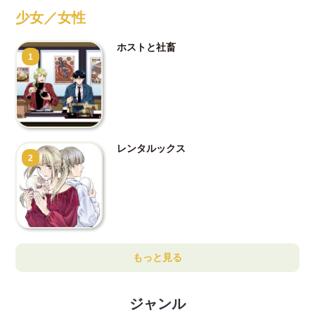
少女／女性
ホストと社畜
1
レンタルックス
2
もっと見る
ジャンル