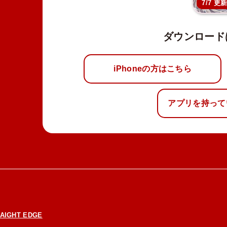
7/7 更
ダウンロード
iPhoneの方はこちら
アプリを持って
AIGHT EDGE