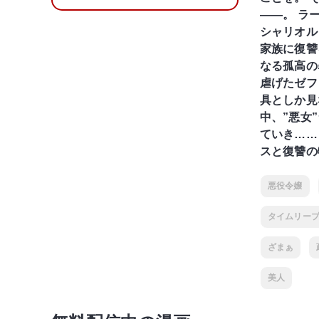
――。 ラ
シャリオル
家族に復讐
なる孤高の
虐げたゼフ
具としか見
中、”悪女
ていき……
スと復讐の
悪役令嬢
タイムリー
ざまぁ
美人