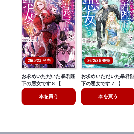
26/5/23 発売
26/2/26 発売
お求めいただいた暴君陛
お求めいただいた暴君
下の悪女です 8 【…
下の悪女です 7 【…
本を買う
本を買う