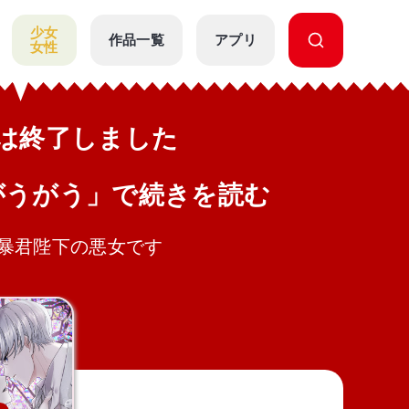
少女
作品一覧
アプリ
女性
開は終了しました
がうがう」で続きを読む
暴君陛下の悪女です