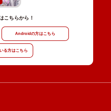
新
はこちらから！
Androidの方はこちら
いる方はこちら