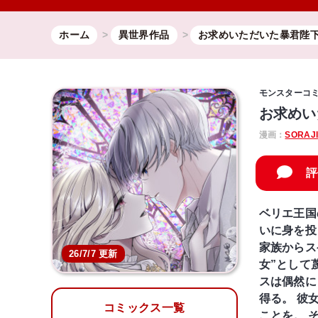
ホーム
異世界作品
お求めいただいた暴君陛
モンスターコ
お求めい
漫画：
SORAJ
評
ベリエ王国
いに身を投
家族からス
26/7/7 更新
女”として
スは偶然に
得る。 彼
コミックス一覧
ことを。 