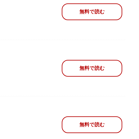
無料で読む
無料で読む
無料で読む