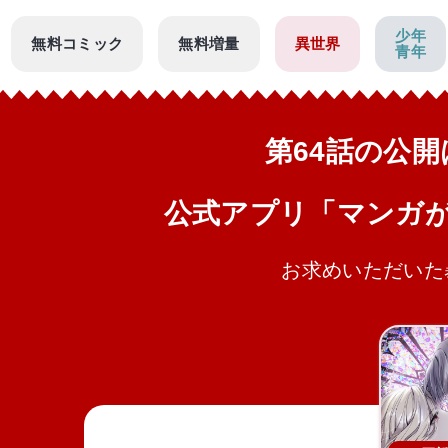
少年
無料コミック
無料増量
異世界
青年
第64話の公
公式アプリ「マンガ
お求めいただいた