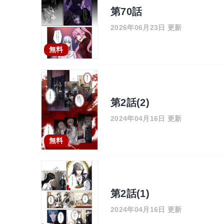
第70話
2026年06月23日 更新
無料
第2話(2)
2024年04月16日 更新
無料
第2話(1)
2024年04月16日 更新