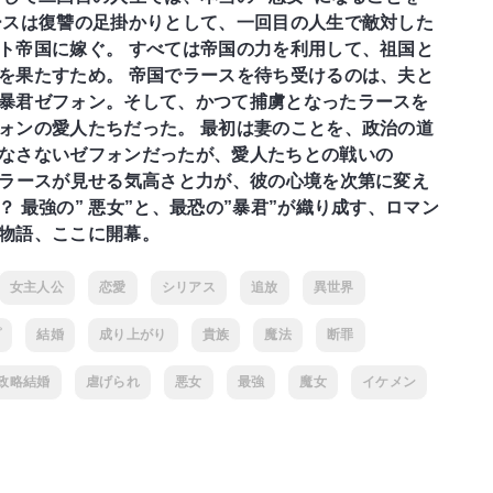
ースは復讐の足掛かりとして、一回目の人生で敵対した
ト帝国に嫁ぐ。 すべては帝国の力を利用して、祖国と
を果たすため。 帝国でラースを待ち受けるのは、夫と
暴君ゼフォン。そして、かつて捕虜となったラースを
ォンの愛人たちだった。 最初は妻のことを、政治の道
なさないゼフォンだったが、愛人たちとの戦いの
”ラースが見せる気高さと力が、彼の心境を次第に変え
？ 最強の” 悪女”と、最恐の”暴君”が織り成す、ロマン
物語、ここに開幕。
女主人公
恋愛
シリアス
追放
異世界
プ
結婚
成り上がり
貴族
魔法
断罪
政略結婚
虐げられ
悪女
最強
魔女
イケメン