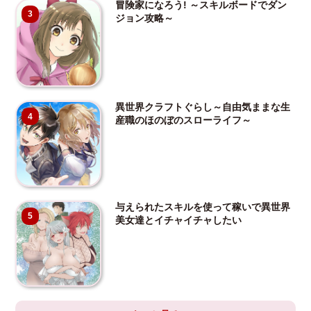
冒険家になろう! ～スキルボードでダン
3
ジョン攻略～
異世界クラフトぐらし～自由気ままな生
4
産職のほのぼのスローライフ～
与えられたスキルを使って稼いで異世界
5
美女達とイチャイチャしたい