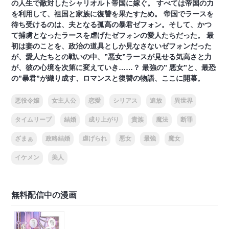
の人生で敵対したシャリオルト帝国に嫁ぐ。 すべては帝国の力
を利用して、祖国と家族に復讐を果たすため。 帝国でラースを
待ち受けるのは、夫となる孤高の暴君ゼフォン。そして、かつ
て捕虜となったラースを虐げたゼフォンの愛人たちだった。 最
初は妻のことを、政治の道具としか見なさないゼフォンだった
が、愛人たちとの戦いの中、”悪女”ラースが見せる気高さと力
が、彼の心境を次第に変えていき……？ 最強の” 悪女”と、最恐
の”暴君”が織り成す、ロマンスと復讐の物語、ここに開幕。
悪役令嬢
女主人公
恋愛
シリアス
追放
異世界
タイムリープ
結婚
成り上がり
貴族
魔法
断罪
ざまぁ
政略結婚
虐げられ
悪女
最強
魔女
イケメン
美人
無料配信中の漫画