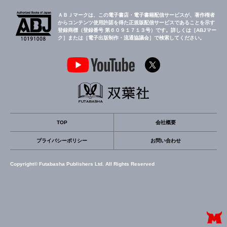
ＡＢＪマークは、この電子書店・電子書籍配信サービスが、著作権者
からコンテンツ使用許諾を得た正規版配信サービスであることを示す
登録商標（登録番号 第６０９１７１３号）です。詳しくは［ABJマー
ク］または［電子出版制作・流通協議会］で検索してください。
TOP
会社概要
プライバシーポリシー
お問い合わせ
Copyright© Futabasha Publishers Ltd. All Rights Reserved