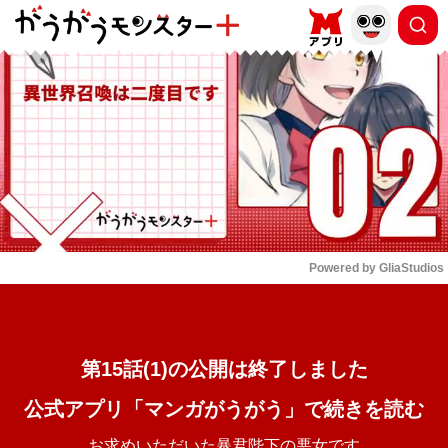
もっと読む
arrow_forward_ios
Powered by 
GliaStudios
Mute
第15話(1)の公開は終了しました
公式アプリ「マンガがうがう」で続きを読む
お求めいただいた暴君陛下の悪女です