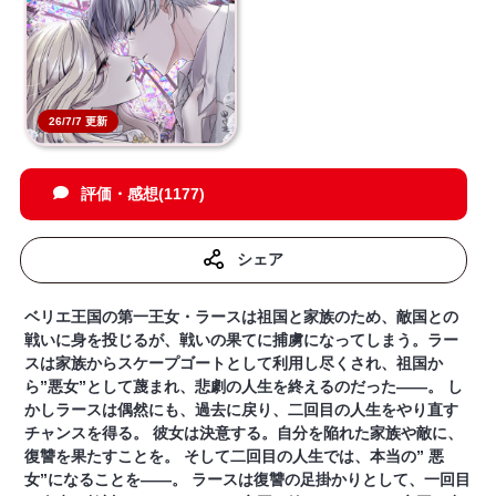
26/7/7 更新
評価・感想(1177)
シェア
ベリエ王国の第一王女・ラースは祖国と家族のため、敵国との
戦いに身を投じるが、戦いの果てに捕虜になってしまう。ラー
スは家族からスケープゴートとして利用し尽くされ、祖国か
ら”悪女”として蔑まれ、悲劇の人生を終えるのだった――。 し
かしラースは偶然にも、過去に戻り、二回目の人生をやり直す
チャンスを得る。 彼女は決意する。自分を陥れた家族や敵に、
復讐を果たすことを。 そして二回目の人生では、本当の” 悪
女”になることを――。 ラースは復讐の足掛かりとして、一回目