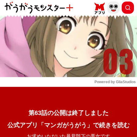
もっと読む
arrow_forward_ios
Powered by 
GliaStudios
Mute
第63話の公開は終了しました
公式アプリ「マンガがうがう」で続きを読む
お求めいただいた暴君陛下の悪女です