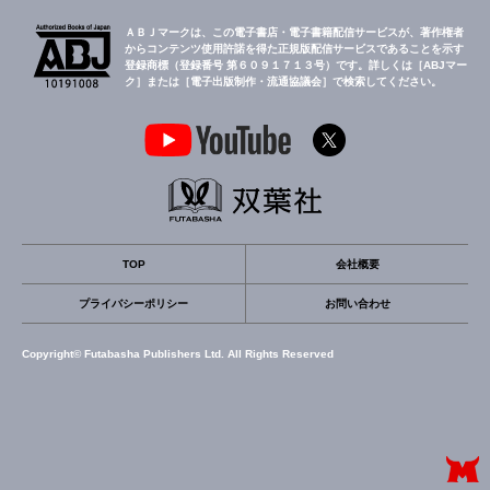
ＡＢＪマークは、この電子書店・電子書籍配信サービスが、著作権者
からコンテンツ使用許諾を得た正規版配信サービスであることを示す
登録商標（登録番号 第６０９１７１３号）です。詳しくは［ABJマー
ク］または［電子出版制作・流通協議会］で検索してください。
TOP
会社概要
プライバシーポリシー
お問い合わせ
Copyright© Futabasha Publishers Ltd. All Rights Reserved