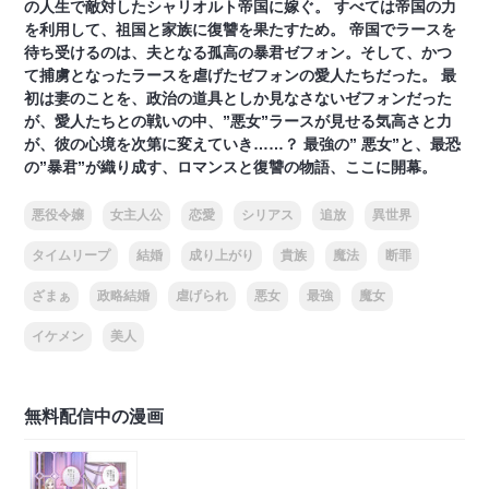
の人生で敵対したシャリオルト帝国に嫁ぐ。 すべては帝国の力
を利用して、祖国と家族に復讐を果たすため。 帝国でラースを
待ち受けるのは、夫となる孤高の暴君ゼフォン。そして、かつ
て捕虜となったラースを虐げたゼフォンの愛人たちだった。 最
初は妻のことを、政治の道具としか見なさないゼフォンだった
が、愛人たちとの戦いの中、”悪女”ラースが見せる気高さと力
が、彼の心境を次第に変えていき……？ 最強の” 悪女”と、最恐
の”暴君”が織り成す、ロマンスと復讐の物語、ここに開幕。
悪役令嬢
女主人公
恋愛
シリアス
追放
異世界
タイムリープ
結婚
成り上がり
貴族
魔法
断罪
ざまぁ
政略結婚
虐げられ
悪女
最強
魔女
イケメン
美人
無料配信中の漫画