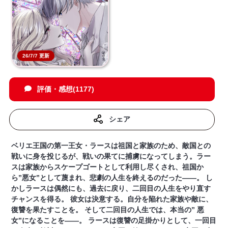
26/7/7 更新
評価・感想(1177)
シェア
ベリエ王国の第一王女・ラースは祖国と家族のため、敵国との
戦いに身を投じるが、戦いの果てに捕虜になってしまう。ラー
スは家族からスケープゴートとして利用し尽くされ、祖国か
ら”悪女”として蔑まれ、悲劇の人生を終えるのだった――。 し
かしラースは偶然にも、過去に戻り、二回目の人生をやり直す
チャンスを得る。 彼女は決意する。自分を陥れた家族や敵に、
復讐を果たすことを。 そして二回目の人生では、本当の” 悪
女”になることを――。 ラースは復讐の足掛かりとして、一回目