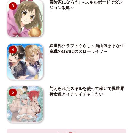
冒険家になろう! ～スキルボードでダン
3
ジョン攻略～
異世界クラフトぐらし～自由気ままな生
4
産職のほのぼのスローライフ～
与えられたスキルを使って稼いで異世界
5
美女達とイチャイチャしたい