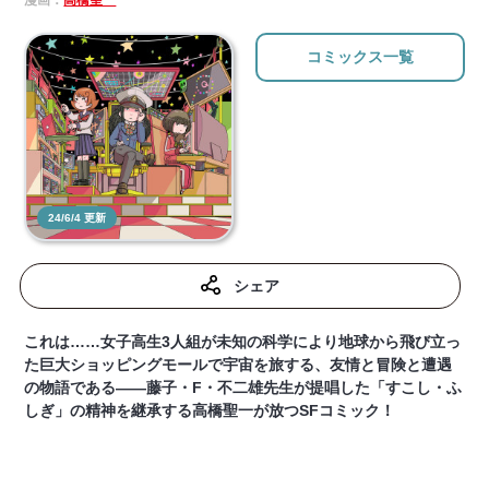
漫画：
高橋聖一
コミックス一覧
24/6/4 更新
シェア
これは……女子高生3人組が未知の科学により地球から飛び立っ
た巨大ショッピングモールで宇宙を旅する、友情と冒険と遭遇
の物語である――藤子・F・不二雄先生が提唱した「すこし・ふ
しぎ」の精神を継承する高橋聖一が放つSFコミック！