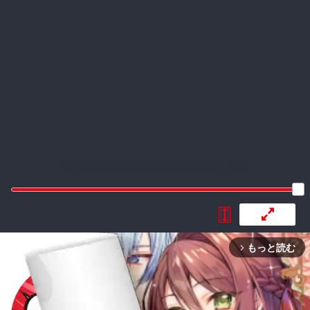
:692.15.692.951:rzdrzd.ydgzwzktg.oi
もっと読む
arrow_forward_ios