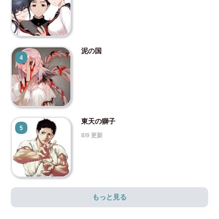
泥の国
4
東天の獅子
5
8/9 更新
もっと見る