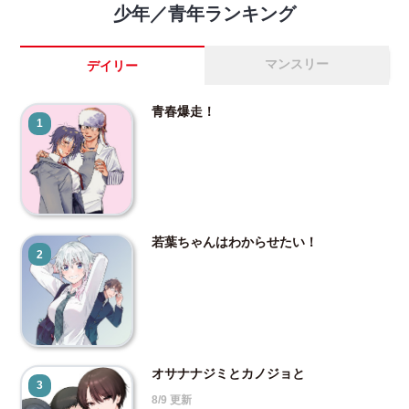
少年／青年ランキング
マンスリー
デイリー
青春爆走！
1
若葉ちゃんはわからせたい！
2
オサナナジミとカノジョと
3
8/9 更新