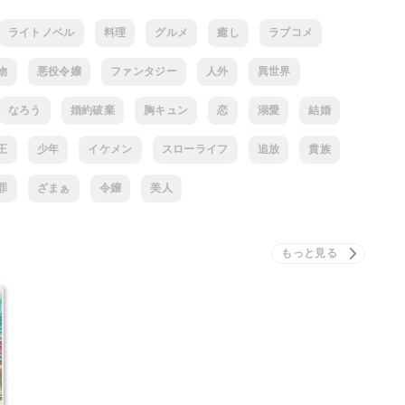
ライトノベル
料理
グルメ
癒し
ラブコメ
物
悪役令嬢
ファンタジー
人外
異世界
なろう
婚約破棄
胸キュン
恋
溺愛
結婚
王
少年
イケメン
スローライフ
追放
貴族
罪
ざまぁ
令嬢
美人