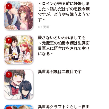
ヒロインが来る前に妊娠しま
1
した～詰んだはずの悪役令嬢
ですが、どうやら違うようで
す～
8/5 更新
愛さないといわれましても
2
～元魔王の伯爵令嬢は生真面
目軍人に餌付けをされて幸せ
になる～
異世界召喚は二度目です
3
異世界クラフトぐらし～自由