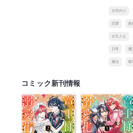
女性向け
恋愛
動
女主人公
日常
魔
魔法
断
コミック新刊情報