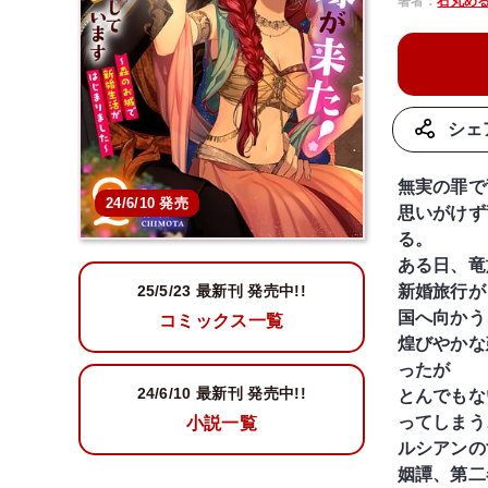
著者：
石丸め
シェ
無実の罪で
24/6/10 発売
思いがけず
る。
ある日、竜
新婚旅行が
25/5/23
最新刊 発売中!!
国へ向かう
コミックス一覧
煌びやかな
ったが
24/6/10
最新刊 発売中!!
とんでもな
ってしまう
小説一覧
ルシアンの
姻譚、第二