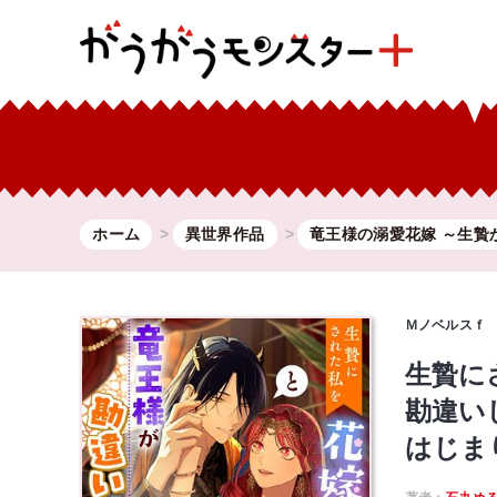
ホーム
異世界作品
竜王様の溺愛花嫁 ～生贄か.
Ｍノベルスｆ
生贄に
勘違い
はじま