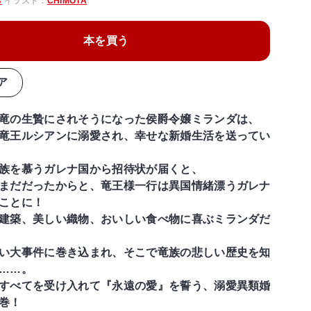
る
イラスト：
CHIMOTA
本を買う
ア
竜の生贄にされそうになった侯爵令嬢ミランダは、
竜王ルシアンに溺愛され、幸せな新婚生活を送ってい
族を慕うガレナ国から招待状が届くと、
まだだったからと、竜王様一行は異国情緒漂うガレナ
ことに！
建築、美しい織物、おいしい食べ物に喜ぶミランダだ
い大事件に巻き込まれ、そこで竜族の悲しい歴史を知
……。
すべてを受け入れて『永遠の愛』を誓う、溺愛異類婚
巻！