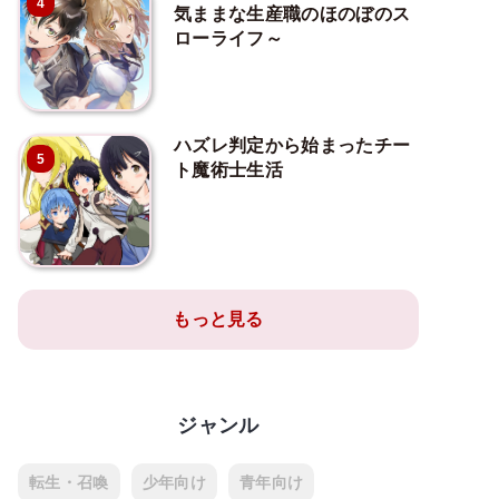
4
気ままな生産職のほのぼのス
ローライフ～
ハズレ判定から始まったチー
5
ト魔術士生活
もっと見る
ジャンル
転生・召喚
少年向け
青年向け