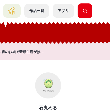
少女
作品一覧
アプリ
女性
森のお城で新婚生活がは...
石丸める