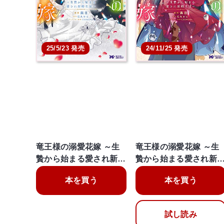
25/5/23 発売
24/11/25 発売
竜王様の溺愛花嫁 ～生
竜王様の溺愛花嫁 ～生
贄から始まる愛され新…
贄から始まる愛され新
本を買う
本を買う
試し読み