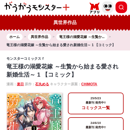
異世界作品
ホーム
異世界作品
竜王様の溺愛花嫁 ～生贄か...
竜王様の溺愛花嫁 ～生贄から始まる愛され新婚生活～ 1 【コミック】
モンスターコミックスｆ
竜王様の溺愛花嫁 ～生贄から始まる愛され
新婚生活～ 1 【コミック】
漫画：
楽日
原作：
石丸める
キャラクター原案：
CHIMOTA
25/5/23
最新刊 発売中!!
コミックス一覧
24/6/10
最新刊 発売中!!