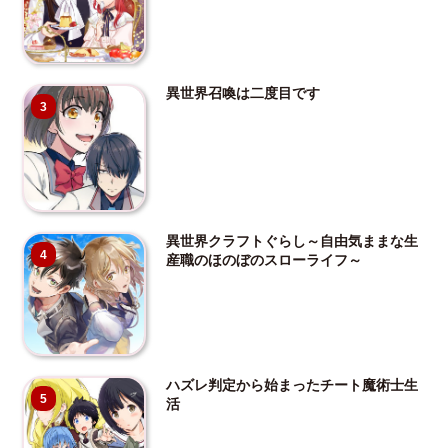
異世界召喚は二度目です
3
異世界クラフトぐらし～自由気ままな生
4
産職のほのぼのスローライフ～
ハズレ判定から始まったチート魔術士生
5
活