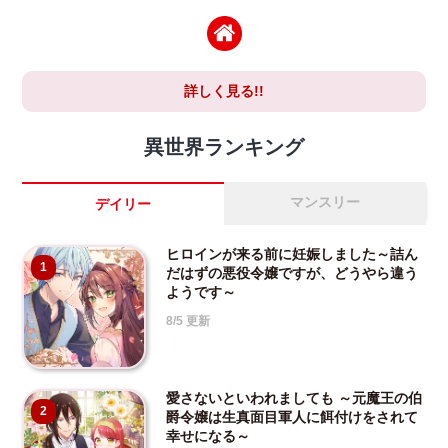
詳しく見る!!
異世界ランキング
マンスリー
デイリー
ヒロインが来る前に妊娠しました～詰ん
1
だはずの悪役令嬢ですが、どうやら違う
ようです～
8/5 更新
愛さないといわれましても ～元魔王の伯
2
爵令嬢は生真面目軍人に餌付けをされて
幸せになる～