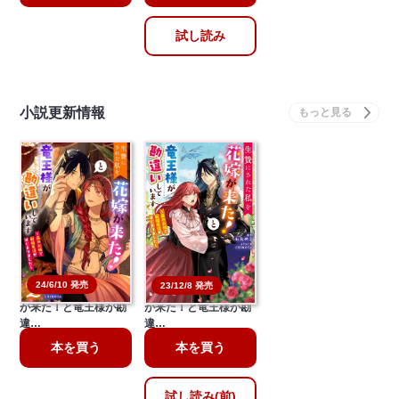
試し読み
小説更新情報
24/6/10 発売
23/12/8 発売
生贄にされた私を花嫁
生贄にされた私を花嫁
が来た！と竜王様が勘
が来た！と竜王様が勘
違…
違…
本を買う
本を買う
試し読み(前)