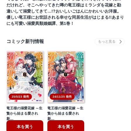
だけれど、そこへやってきた噂の竜王様はミランダを花嫁と勘
違いして溺愛してきて…!?おいしいごはんにかわいいお洋服。
優しい竜王様にお世話される幸せな同居生活がはじまる!!あまり
にも可愛い溺愛異類婚姻譚、第1巻！
コミック新刊情報
25/5/23 発売
24/11/25 発売
竜王様の溺愛花嫁 ～生
竜王様の溺愛花嫁 ～生
贄から始まる愛され
贄から始まる愛され
新…
新…
本を買う
本を買う