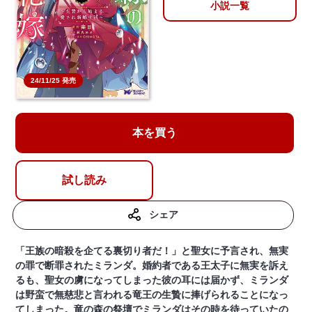
小説一覧
24/11/25 発売
本を買う
試し読み
シェア
「王族の暗殺を企てる裏切り者だ！」と聖女に予言され、無実
の罪で断罪されたミランダ。婚約者である王太子に無実を訴え
るも、聖女の虜になってしまった彼の耳には届かず、ミランダ
は野蛮で無慈悲と言われる竜王の生贄に捧げられることになっ
てしまった。竜の森の祭壇でミランダはその時を待っていたの