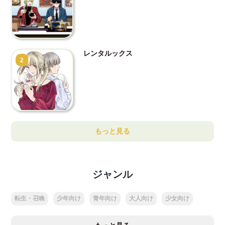
レンタルックス
2
もっと見る
ジャンル
転生・召喚
少年向け
青年向け
大人向け
少女向け