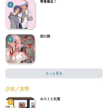
青春爆走！
1
泥の国
2
もっと見る
少女／女性
ホストと社畜
1