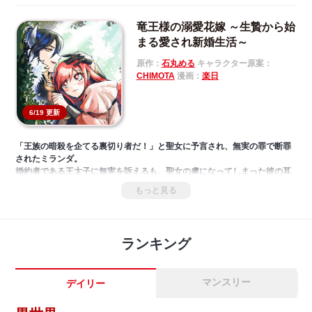
竜王様の溺愛花嫁 ～生贄から始
まる愛され新婚生活～
原作：
石丸める
キャラクター原案：
CHIMOTA
漫画：
楽日
6/19 更新
「王族の暗殺を企てる裏切り者だ！」と聖女に予言され、無実の罪で断罪
されたミランダ。
婚約者である王太子に無実を訴えるも、聖女の虜になってしまった彼の耳
には届かず、ミランダは野蛮で無慈悲と言われる竜王の生贄に捧げられる
もっと見る
ことになってしまった……。
竜の森の祭壇でミランダはその時を待っていたのだけれど、そこへやって
きた噂の竜王様は、ミランダを花嫁と勘違いして溺愛してきて…!?
おいしいごはんにかわいいお洋服。優しい竜王様にお世話される幸せな同
ランキング
居生活がはじまる!!
あまりにも可愛い溺愛異類婚姻譚、第1巻！
※原作「生贄にされた私を花嫁が来た！と竜王様が勘違いしています」
マンスリー
デイリー