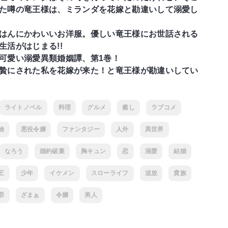
た噂の竜王様は、ミランダを花嫁と勘違いして溺愛し
はんにかわいいお洋服。優しい竜王様にお世話される
生活がはじまる!!
可愛い溺愛異類婚姻譚、第1巻！
贄にされた私を花嫁が来た！と竜王様が勘違いしてい
ライトノベル
料理
グルメ
癒し
ラブコメ
物
悪役令嬢
ファンタジー
人外
異世界
なろう
婚約破棄
胸キュン
恋
溺愛
結婚
王
少年
イケメン
スローライフ
追放
貴族
罪
ざまぁ
令嬢
美人