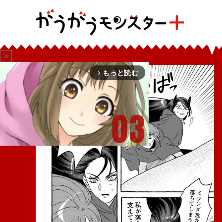
close
もっと読む
arrow_forward_ios
Mute