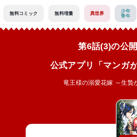
少年
無料コミック
無料増量
異世界
青年
第6話(3)の
公式アプリ「マンガ
竜王様の溺愛花嫁 ～生贄