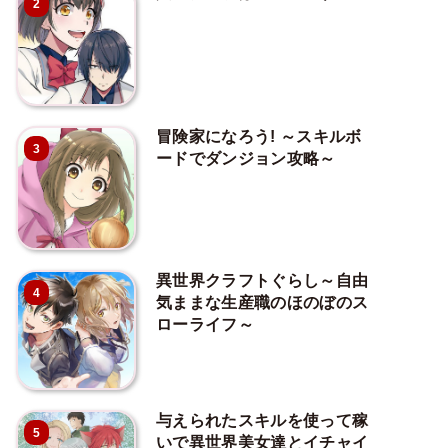
2
冒険家になろう! ～スキルボ
3
ードでダンジョン攻略～
異世界クラフトぐらし～自由
4
気ままな生産職のほのぼのス
ローライフ～
与えられたスキルを使って稼
5
いで異世界美女達とイチャイ