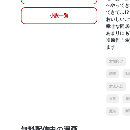
へやってき
てきて…!?
小説一覧
おいしいご
幸せな同居
あまりにも
※原作「生
ます」
女性向け
恋愛
動
女主人公
日常
魔
魔法
断
無料配信中の漫画