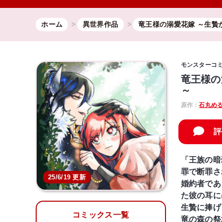
ホーム
異世界作品
竜王様の溺愛花嫁 ～生贄
モンスターコ
竜王様の
～
原作：
石丸め
評
「王族の暗
罪で断罪さ
25/6/19 更新
婚約者であ
た彼の耳に
生贄に捧げ
コミックス一覧
竜の森の祭