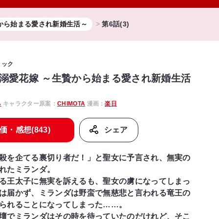
から始まる愛され新婚生活～
第6話(3)
ミック
溺愛花嫁 ～生贄から始まる愛され新婚生活
る
キャラクター原案：
CHIMOTA
漫画：
楽日
価・感想(843)
シェア
殺を企てる裏切り者だ！」と聖女に予言され、無実の
れたミランダ。
る王太子に無実を訴えるも、聖女の虜になってしまっ
は届かず、ミランダは野蛮で無慈悲と言われる竜王の
られることになってしまった……。
壇でミランダはその時を待っていたのだけれど、そこ