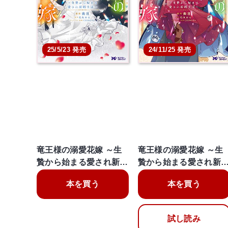
25/5/23 発売
24/11/25 発売
竜王様の溺愛花嫁 ～生
竜王様の溺愛花嫁 ～生
贄から始まる愛され新…
贄から始まる愛され新
本を買う
本を買う
試し読み