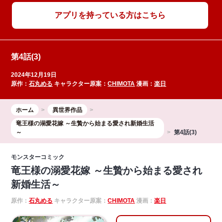
アプリを持っている方はこちら
第4話(3)
2024年12月19日
原作：
石丸める
キャラクター原案：
CHIMOTA
漫画：
楽日
ホーム
異世界作品
竜王様の溺愛花嫁 ～生贄から始まる愛され新婚生活
～
第4話(3)
モンスターコミック
竜王様の溺愛花嫁 ～生贄から始まる愛され
新婚生活～
原作：
石丸める
キャラクター原案：
CHIMOTA
漫画：
楽日