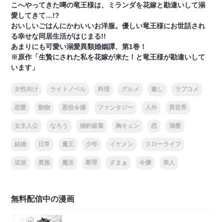
こへやってきた噂の竜王様は、ミランダを花嫁と勘違いして溺
愛してきて…!?
おいしいごはんにかわいいお洋服。優しい竜王様にお世話され
る幸せな同居生活がはじまる!!
あまりにも可愛い溺愛異類婚姻譚、第1巻！
※原作「生贄にされた私を花嫁が来た！と竜王様が勘違いして
います」
女性向け
ライトノベル
料理
グルメ
癒し
ラブコメ
恋愛
動物
悪役令嬢
ファンタジー
人外
異世界
女主人公
なろう
婚約破棄
胸キュン
恋
溺愛
結婚
日常
魔王
少年
イケメン
スローライフ
追放
貴族
魔法
断罪
ざまぁ
令嬢
美人
無料配信中の漫画