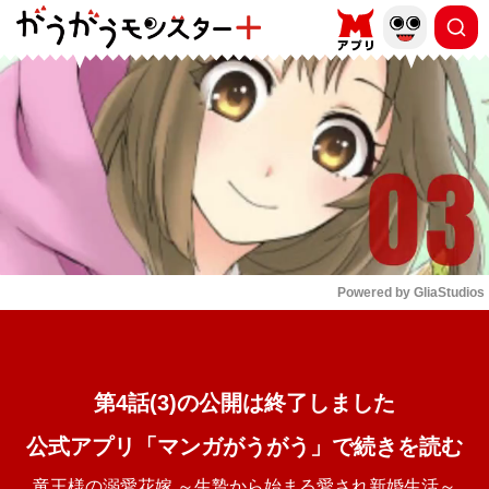
もっと読む
arrow_forward_ios
Powered by 
GliaStudios
Mute
第4話(3)の公開は終了しました
公式アプリ「マンガがうがう」で続きを読む
竜王様の溺愛花嫁 ～生贄から始まる愛され新婚生活～