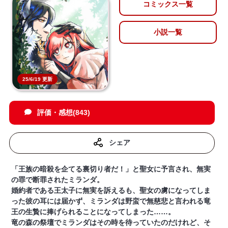
コミックス一覧
小説一覧
25/6/19 更新
評価・感想(843)
シェア
「王族の暗殺を企てる裏切り者だ！」と聖女に予言され、無実
の罪で断罪されたミランダ。
婚約者である王太子に無実を訴えるも、聖女の虜になってしま
った彼の耳には届かず、ミランダは野蛮で無慈悲と言われる竜
王の生贄に捧げられることになってしまった……。
竜の森の祭壇でミランダはその時を待っていたのだけれど、そ