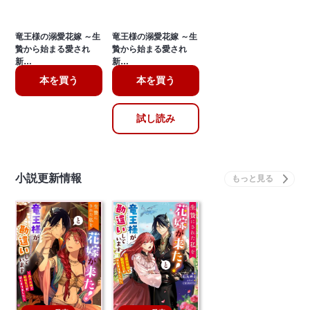
竜王様の溺愛花嫁 ～生
竜王様の溺愛花嫁 ～生
贄から始まる愛され
贄から始まる愛され
新…
新…
本を買う
本を買う
試し読み
小説更新情報