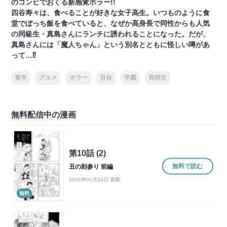
のコンビでおくる新感覚ホラー!!
四谷寿々は、食べることが好きな女子高生。いつものように食
堂でぼっち飯を食べていると、なぜか高身長で同性からも人気
の同級生・真島さんにランチに誘われることになった。だが、
真島さんには「魔人ちゃん」という別名とともに怪しい噂があ
って…⁉
青年
グルメ
ホラー
百合
学園
高校生
無料配信中の漫画
第10話 (2)
無料で読む
丑の刻参り 前編
2026年05月24日 更新
無料