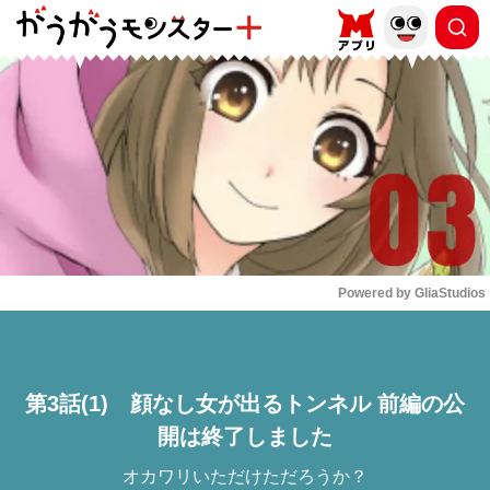
もっと読む
arrow_forward_ios
Powered by 
GliaStudios
Mute
第3話(1) 顔なし女が出るトンネル 前編の公
開は終了しました
オカワリいただけただろうか？