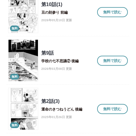
第10話(1)
無料で読む
丑の刻参り 前編
2026年05月10日 更新
無料
第9話
無料で読む
学校の七不思議② 後編
2026年03月08日 更新
無料
第2話(3)
無料で読む
運命のきつねうどん 後編
2025年01月26日 更新
無料