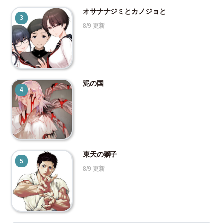
オサナナジミとカノジョと
3
8/9 更新
泥の国
4
東天の獅子
5
8/9 更新