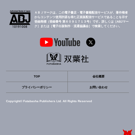
ＡＢＪマークは、この電子書店・電子書籍配信サービスが、著作権者
からコンテンツ使用許諾を得た正規版配信サービスであることを示す
登録商標（登録番号 第６０９１７１３号）です。詳しくは［ABJマー
ク］または［電子出版制作・流通協議会］で検索してください。
TOP
会社概要
プライバシーポリシー
お問い合わせ
Copyright© Futabasha Publishers Ltd. All Rights Reserved