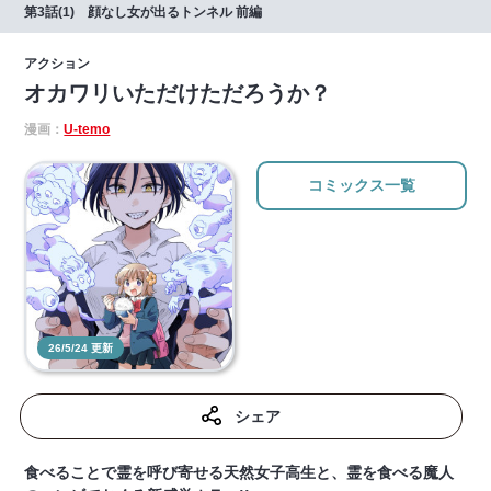
第3話(1) 顔なし女が出るトンネル 前編
アクション
オカワリいただけただろうか？
漫画：
U-temo
コミックス一覧
26/5/24 更新
シェア
食べることで霊を呼び寄せる天然女子高生と、霊を食べる魔人