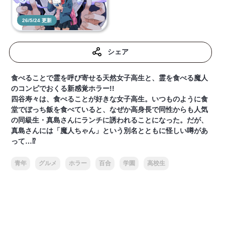
26/5/24 更新
シェア
食べることで霊を呼び寄せる天然女子高生と、霊を食べる魔人
のコンビでおくる新感覚ホラー!!
四谷寿々は、食べることが好きな女子高生。いつものように食
堂でぼっち飯を食べていると、なぜか高身長で同性からも人気
の同級生・真島さんにランチに誘われることになった。だが、
真島さんには「魔人ちゃん」という別名とともに怪しい噂があ
って…⁉
青年
グルメ
ホラー
百合
学園
高校生