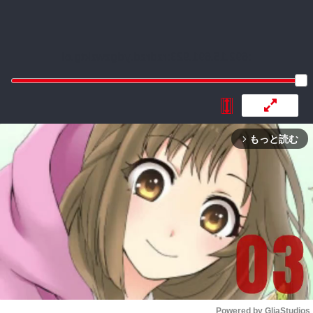
:692.15.691.923:rzdrzd.ydgzwzktg.oi
もっと読む
arrow_forward_ios
Powered by 
GliaStudios