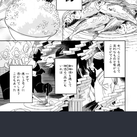
:692.15.691.923:rzdrzd.ydgzwzktg.oi
:692.15.691.923:rzdrzd.ydgzwzktg.oi