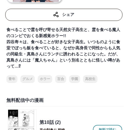
シェア
食べることで霊を呼び寄せる天然女子高生と、霊を食べる魔人
のコンビでおくる新感覚ホラー!!
四谷寿々は、食べることが好きな女子高生。いつものように食
堂でぼっち飯を食べていると、なぜか高身長で同性からも人気
の同級生・真島さんにランチに誘われることになった。だが、
真島さんには「魔人ちゃん」という別名とともに怪しい噂があ
って…⁉
青年
グルメ
ホラー
百合
学園
高校生
無料配信中の漫画
第10話 (2)
無料で読む
丑の刻参り 前編