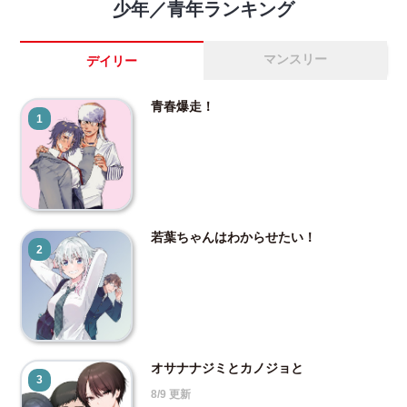
少年／青年ランキング
マンスリー
デイリー
青春爆走！
1
若葉ちゃんはわからせたい！
2
オサナナジミとカノジョと
3
8/9 更新