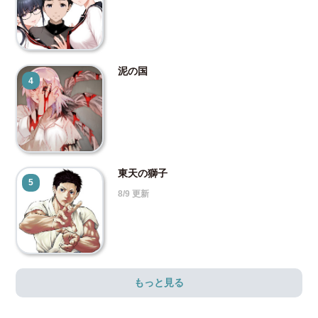
泥の国
4
東天の獅子
5
8/9 更新
もっと見る