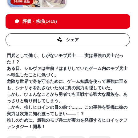
26/8/6 更新
評価・感想(1419)
シェア
門兵として働く、しがないモブ兵士――実は最強の兵士だっ
た！？
ある日、シルヴァは生前ドはまりしていたゲーム内のモブ兵士
へ転生したことに気づく。
危険な世界で身を守るために、ゲーム知識を使って最強に至る
も、シナリオを乱さないために真の実力を隠していた。
しかし、ひょんなことから勇者でも苦戦する強大な魔族を、あ
っさりと斬り倒してしまう。
しかも、推しヒロインの目の前で……。この事件を契機に彼の
実力は次第に知れ渡ってしまい――！？
推しのために、最強のモブ兵士が実力を発揮するヒロイックフ
ァンタジー！開幕！