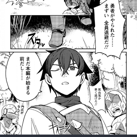
:692.15.691.953:rzdrzd.ydgzwzktg.oi
:692.15.691.953:rzdrzd.ydgzwzktg.oi