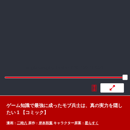
:692.15.691.953:rzdrzd.ydgzwzktg.oi
ゲーム知識で最強に成ったモブ兵士は、真の実力を隠し
たい 1 【コミック】
漫画：
二時八
原作：
岸本和葉
キャラクター原案：
星らすく