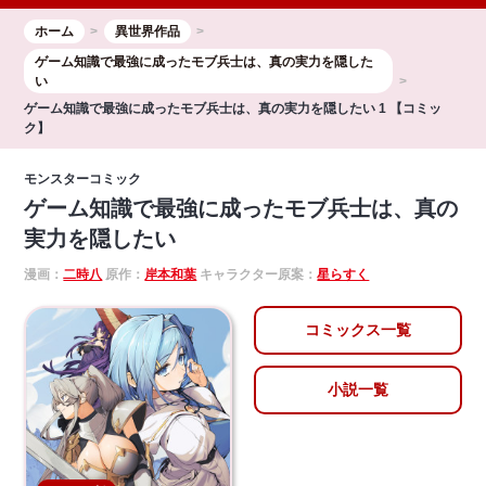
ホーム
異世界作品
ゲーム知識で最強に成ったモブ兵士は、真の実力を隠した
い
ゲーム知識で最強に成ったモブ兵士は、真の実力を隠したい 1 【コミッ
ク】
モンスターコミック
ゲーム知識で最強に成ったモブ兵士は、真の
実力を隠したい
漫画：
二時八
原作：
岸本和葉
キャラクター原案：
星らすく
コミックス一覧
小説一覧