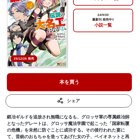
24/9/30
最新刊 発売中!!
小説一覧
25/12/26 発売
本を買う
シェア
鍛冶ギルドを追放され無職になるも、グロッサ軍の専属鍛冶師
となったデレートは、グロッサ魔法学園で起こった「国家転覆
の危機」を未然に防ぐことに成功する。その後行われた宴に
て、昔銃のおもちゃを造ってあげた女の子、ベイオネットと再