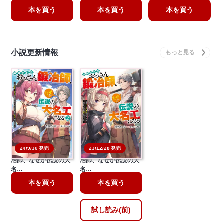
本を買う
本を買う
本を買う
小説更新情報
24/9/30 発売
23/12/28 発売
追放されたおっさん鍛
追放されたおっさん鍛
冶師、なぜか伝説の大
冶師、なぜか伝説の大
名…
名…
本を買う
本を買う
試し読み(前)