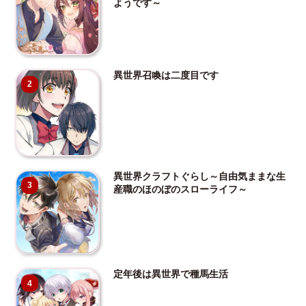
ようです～
異世界召喚は二度目です
2
異世界クラフトぐらし～自由気ままな生
3
産職のほのぼのスローライフ～
定年後は異世界で種馬生活
4