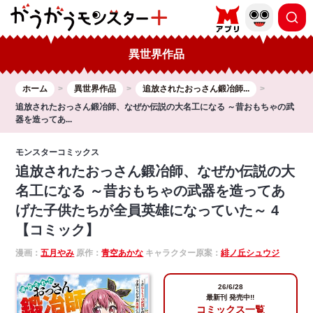
異世界作品
ホーム
異世界作品
追放されたおっさん鍛冶師...
追放されたおっさん鍛冶師、なぜか伝説の大名工になる ～昔おもちゃの武
器を造ってあ...
モンスターコミックス
追放されたおっさん鍛冶師、なぜか伝説の大
名工になる ～昔おもちゃの武器を造ってあ
げた子供たちが全員英雄になっていた～ 4
【コミック】
漫画：
五月やみ
原作：
青空あかな
キャラクター原案：
緋ノ丘シュウジ
26/6/28
最新刊 発売中!!
コミックス一覧