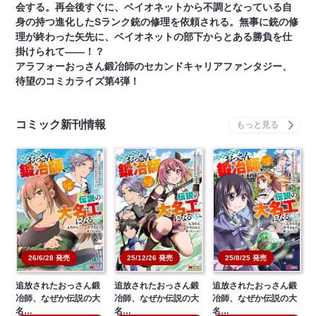
会する。再会後すぐに、ベイオネットから不調となっている自
身の持つ進化したSランク銃の修理を依頼される。無事に銃の修
理が終わった矢先に、ベイオネットの部下からとある勝負を仕
掛けられて――！？
アラフォーおっさん鍛冶師のセカンドキャリアファンタジー、
待望のコミカライズ第4弾！
コミック新刊情報
26/6/28 発売
25/12/26 発売
25/8/25 発売
追放されたおっさん鍛
追放されたおっさん鍛
追放されたおっさん鍛
冶師、なぜか伝説の大
冶師、なぜか伝説の大
冶師、なぜか伝説の大
名…
名…
名…