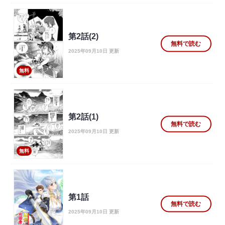
第2話(2)
無料で読む
2025年09月10日 更新
無料
第2話(1)
無料で読む
2025年09月10日 更新
無料
第1話
無料で読む
2025年09月10日 更新