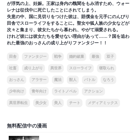
が浮気の上、妊娠。王家は身内の醜聞をもみ消すため、ウォー
レナは征伐中に死亡したことにされてしまう。
失意の中、国に見切りをつけた彼は、賠償金を元手にのんびり
田舎でスローライフをすることに。聖女や狐人族の少女などが
次々と集まり、彼女たちから慕われ、やがて溺愛される。
けれど彼には彼女たちを愛せない理由があって……？国を追わ
れた最強のおっさんの成り上がりファンタジー！！
田舎
ファンタジー
戦争
婚約破棄
最強
双子
社畜
成り上がり
異世界
スローライフ
寝取られ
おっさん
アラサー
魔法
獣人
バトル
なろう
少年向け
青年向け
ライトノベル
アクション
異世界転生
美少女
美人
チート
メディアミックス
無料配信中の漫画