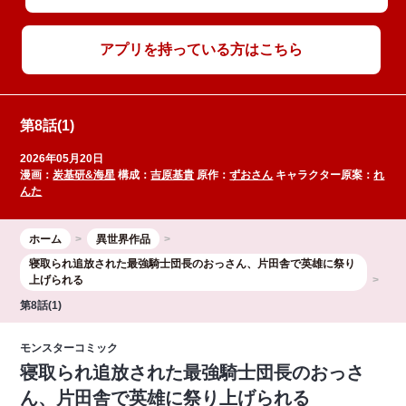
アプリを持っている方はこちら
第8話(1)
2026年05月20日
漫画：
炭基研&海星
構成：
吉原基貴
原作：
ずおさん
キャラクター原案：
れ
んた
ホーム
異世界作品
寝取られ追放された最強騎士団長のおっさん、片田舎で英雄に祭り
上げられる
第8話(1)
モンスターコミック
寝取られ追放された最強騎士団長のおっさ
ん、片田舎で英雄に祭り上げられる