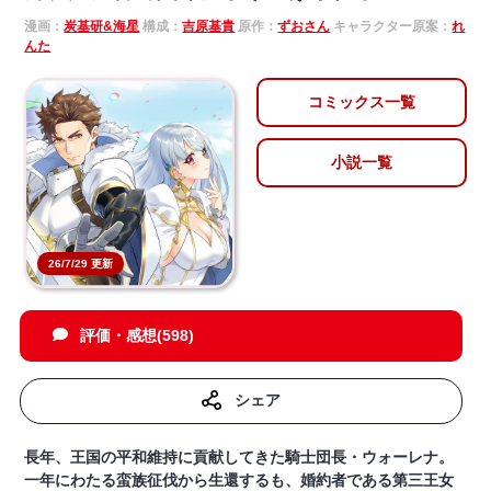
漫画：
炭基研&海星
構成：
吉原基貴
原作：
ずおさん
キャラクター原案：
れ
んた
コミックス一覧
小説一覧
26/7/29 更新
評価・感想(598)
シェア
長年、王国の平和維持に貢献してきた騎士団長・ウォーレナ。
一年にわたる蛮族征伐から生還するも、婚約者である第三王女