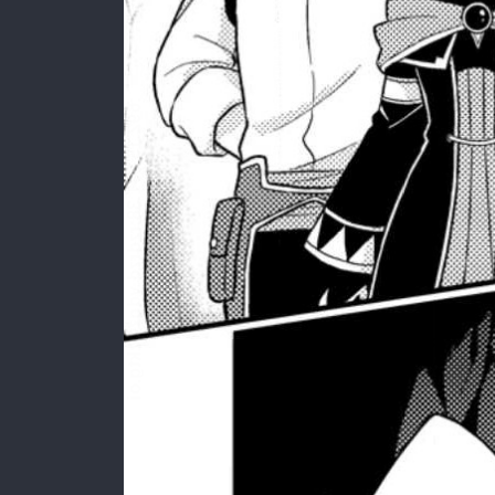
:692.15.691.38:rzdrzd.ydgzwzktg.oi