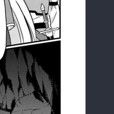
:692.15.691.38:rzdrzd.ydgzwzktg.oi