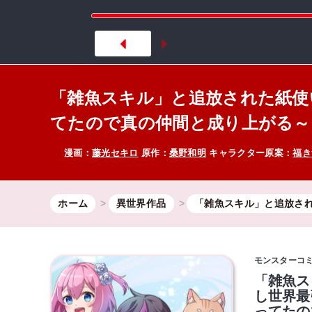
「雑魚スキル」と追放された紙使
てたので真の仲間と成り上がる～
漫画：
藤光セキロ
原作：
桑野和明
キャラクター原案：
福き
ホーム
異世界作品
「雑魚スキル」と追放され
モンスターコ
「雑魚ス
し世界最
ってたの