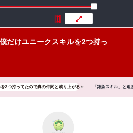
で僕だけユニークスキルを2つ持っ
ルを2つ持ってたので真の仲間と成り上がる～