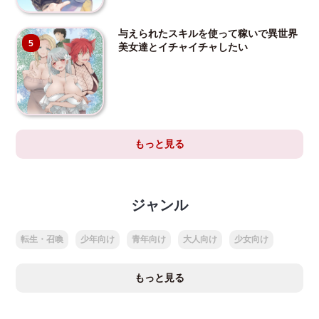
与えられたスキルを使って稼いで異世界
5
美女達とイチャイチャしたい
もっと見る
ジャンル
転生・召喚
少年向け
青年向け
大人向け
少女向け
もっと見る