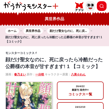
異世界作品
ホーム
異世界作品
顔だけ聖女なのに、死に戻...
顔だけ聖女なのに、死に戻ったら冷酷だった公爵様の本音が甘すぎます! 1
【コミック】
モンスターコミックスｆ
顔だけ聖女なのに、死に戻ったら冷酷だった
公爵様の本音が甘すぎます! 1 【コミック】
漫画：
春乃まい
原作：
一分咲
キャラクター原案：
八美☆わん
26/4/22
最新刊 発売中!!
コミックス一覧
24/12/10