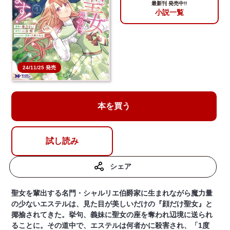
最新刊 発売中!!
小説一覧
24/11/25 発売
本を買う
試し読み
シェア
聖女を輩出する名門・シャルリエ伯爵家に生まれながら魔力量
の少ないエステルは、見た目が美しいだけの『顔だけ聖女』と
揶揄されてきた。挙句、義妹に聖女の座を奪われ辺境に送られ
ることに。その道中で、エステルは何者かに殺害され、「1度