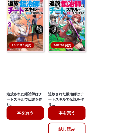
24/11/15 発売
24/7/30 発売
追放された鍛冶師はチ
追放された鍛冶師はチ
ートスキルで伝説を作
ートスキルで伝説を作
り…
り…
本を買う
本を買う
試し読み