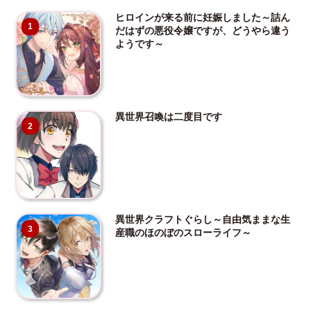
ヒロインが来る前に妊娠しました～詰ん
1
だはずの悪役令嬢ですが、どうやら違う
ようです～
異世界召喚は二度目です
2
異世界クラフトぐらし～自由気ままな生
3
産職のほのぼのスローライフ～