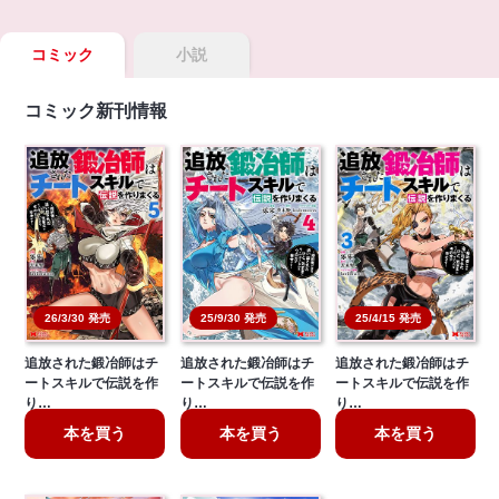
コミック
小説
コミック新刊情報
26/3/30 発売
25/9/30 発売
25/4/15 発売
追放された鍛冶師はチ
追放された鍛冶師はチ
追放された鍛冶師はチ
ートスキルで伝説を作
ートスキルで伝説を作
ートスキルで伝説を作
り…
り…
り…
本を買う
本を買う
本を買う