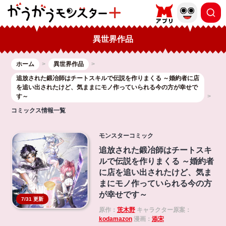
異世界作品
ホーム
異世界作品
追放された鍛冶師はチートスキルで伝説を作りまくる ～婚約者に店
を追い出されたけど、気ままにモノ作っていられる今の方が幸せで
す～
コミックス情報一覧
モンスターコミック
追放された鍛冶師はチートスキ
ルで伝説を作りまくる ～婚約者
に店を追い出されたけど、気ま
まにモノ作っていられる今の方
が幸せです～
7/31 更新
原作：
茨木野
キャラクター原案：
kodamazon
漫画：
添宋