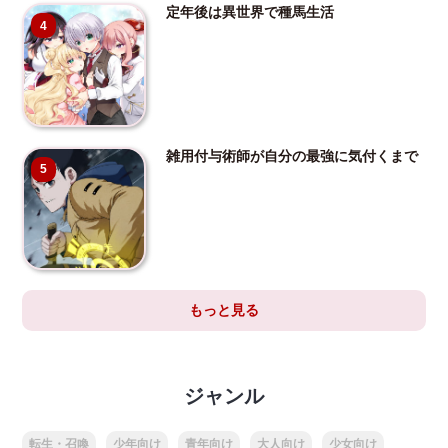
定年後は異世界で種馬生活
4
雑用付与術師が自分の最強に気付くまで
5
もっと見る
ジャンル
転生・召喚
少年向け
青年向け
大人向け
少女向け